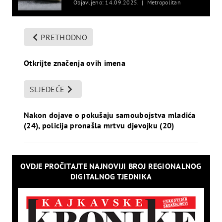
Objavljeno: 14.09.2025.
Metropolitan
PRETHODNO
Otkrijte značenja ovih imena
SLJEDEĆE
Nakon dojave o pokušaju samoubojstva mladića
(24), policija pronašla mrtvu djevojku (20)
OVDJE PROČITAJTE NAJNOVIJI BROJ REGIONALNOG
DIGITALNOG TJEDNIKA