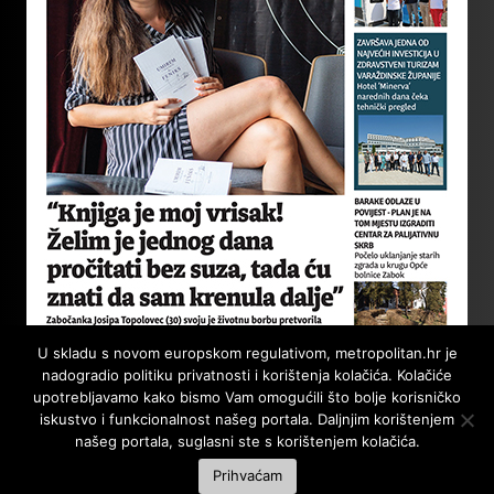
U skladu s novom europskom regulativom, metropolitan.hr je
nadogradio politiku privatnosti i korištenja kolačića. Kolačiće
upotrebljavamo kako bismo Vam omogućili što bolje korisničko
iskustvo i funkcionalnost našeg portala. Daljnjim korištenjem
našeg portala, suglasni ste s korištenjem kolačića.
Copyright © 2026
Metropolitan.hr
- Sva prava pridržana
Prihvaćam