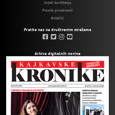
Uvjeti korištenja
Pravila privatnosti
Kolačići
Pratite nas na društvenim mrežama
Arhiva digitalnih novina