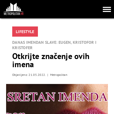
Live slot online besplatno 2024
Mr Pacho Casino No Deposit Bonus
: Dakle, za vas kao
igrača pronalazak najboljih može se pokazati sizifskim
zadatkom.
LIFESTYLE
Nagradne Igre Rulet
- Vrlo je važno sveobuhvatno
DANAS IMENDAN SLAVE: EUGEN, KRISTOFOR I
odabrati mjesto za kockanje, obraćajući pažnju na
KRISTOFER
njegovu licencu, razinu usluga i broj ponuda.
Otkrijte značenje ovih
Poker Ljestvica
: Ovo su najbolje stranice za igranje
imena
ruleta na mreži.
Objavljeno: 21.05.2022.
Metropolitan
Kako uvijek osvojiti automate
Slot Rabbit Hole Riches Bonusi I Besplatne Vrtnje
Od 2024, godine stranica je imala 3 milijuna streamera i
15 milijuna dnevnih gledatelja.
Slot Jolly S Cap Bonusi I Besplatne Vrtnje
A s druge strane, što ako volite tradicionalne klasične