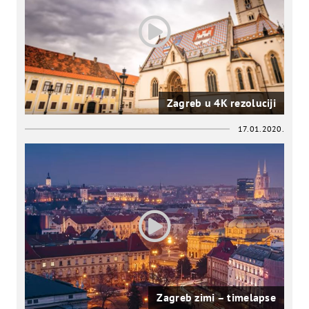
Zagreb u 4K rezoluciji
17.01.2020.
Zagreb zimi – timelapse