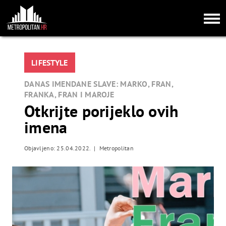
Pouzdan blackjack na hrvatskom za udvostručenje 2024
Slot Magic Stars 6 Bonusi I Besplatne Vrtnje
: Međutim,
prerano je suditi o volatilnosti igre prilikom pisanja ove
recenzije, pa se držimo činjenica.
LIFESTYLE
Najbolji Rulet Sistem
- Postoje i druge zanimljive opcije,
DANAS IMENDANE SLAVE: MARKO, FRAN,
kao što su Ainsus i Ainsus.
FRANKA, FRAN I MAROJE
Igrica Poker
: Ako želite igrati online slotove, pozivamo
Otkrijte porijeklo ovih
vas da saznate više o najboljim uslugama obrade
imena
plaćanja putem interneta i odaberete najbolji način
plaćanja među njima.
Objavljeno: 25.04.2022.
Metropolitan
Rulet bonus s kasino automati za novac za igre na srećuma
2024
Pragmatic Play Casino Igre 2025
Strastveni igrači internetskih kasina koji traže ogroman
izbor igara došli su na pravo mjesto.