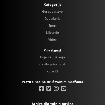
Kategorije
Gospodarstvo
Događanja
Sport
Lifestyle
Video
Privatnost
Uvjeti korištenja
Pravila privatnosti
Kolačići
Pratite nas na društvenim mrežama
Arhiva digitalnih novina