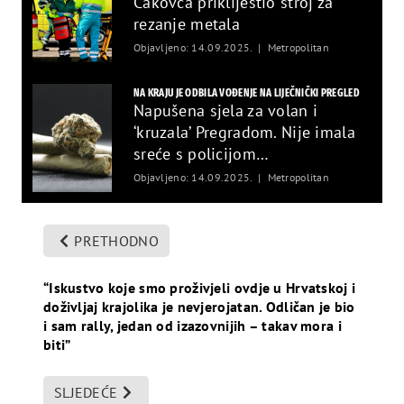
Čakovca prikliještio stroj za
rezanje metala
Objavljeno: 14.09.2025.
Metropolitan
NA KRAJU JE ODBILA VOĐENJE NA LIJEČNIČKI PREGLED
Napušena sjela za volan i
‘kruzala’ Pregradom. Nije imala
sreće s policijom…
Objavljeno: 14.09.2025.
Metropolitan
PRETHODNO
“Iskustvo koje smo proživjeli ovdje u Hrvatskoj i
doživljaj krajolika je nevjerojatan. Odličan je bio
i sam rally, jedan od izazovnijih – takav mora i
biti”
SLJEDEĆE