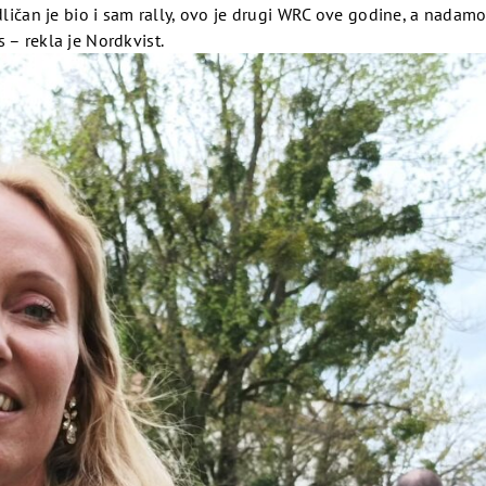
Odličan je bio i sam rally, ovo je drugi WRC ove godine, a nadam
 – rekla je Nordkvist.