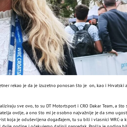
tner rekao je da je izuzetno ponosan što je on, kao i Hrvatski a
liziraju sve ovo, to su DT Motortsport i CRO Dakar Team, a što s
edatelja ovdje, a ono što mi je osobno najvažnije je da smo ugosti
st koja je oduševljena događajem, tu su bili i vlasnici WRC-a k
 dvije godine i očekujemo daljnji napredak. Prošla je godina bi