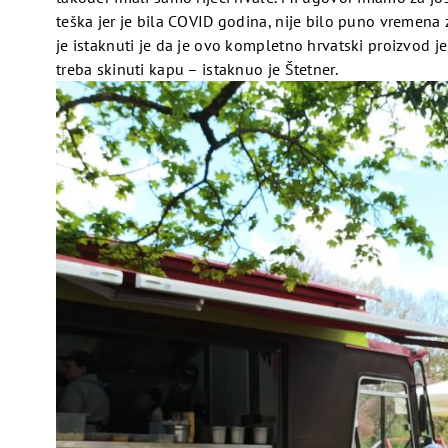
teška jer je bila COVID godina, nije bilo puno vremena z
je istaknuti je da je ovo kompletno hrvatski proizvod je
treba skinuti kapu – istaknuo je Štetner.