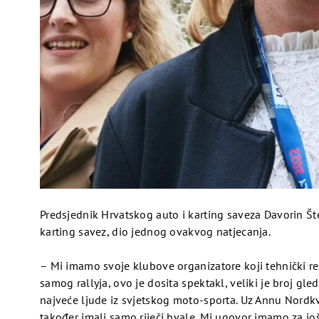
Predsjednik Hrvatskog auto i karting saveza Davorin Šte
karting savez, dio jednog ovakvog natjecanja.
– Mi imamo svoje klubove organizatore koji tehnički rea
samog rallyja, ovo je dosita spektakl, veliki je broj gl
najveće ljude iz svjetskog moto-sporta. Uz Annu Nordkvi
također imali samo riječi hvale. Mi ugovor imamo za još