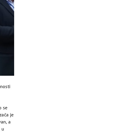
ćnosti
o se
zača je
van, a
e u