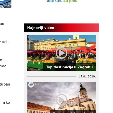
nuo
Najnoviji video
vatelja
m’
anog
Top destinacije u Zagrebu
17.01.2020.
 župan
pinsko
i