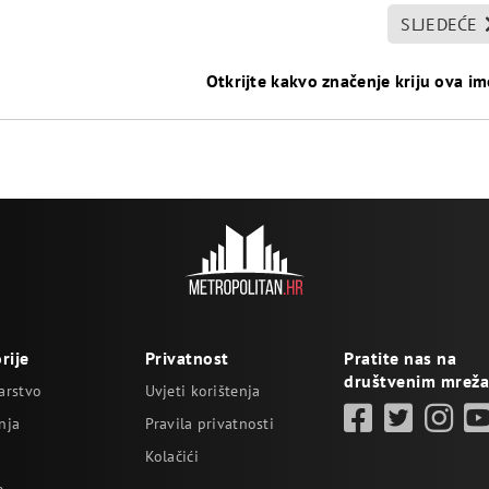
SLJEDEĆE
Otkrijte kakvo značenje kriju ova i
rije
Privatnost
Pratite nas na
društvenim mrež
arstvo
Uvjeti korištenja
nja
Pravila privatnosti
Kolačići