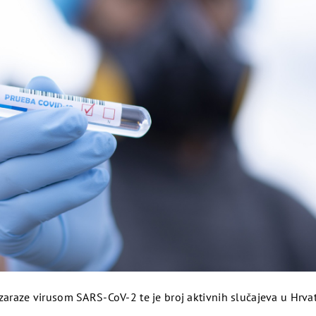
 igranja U tom kasinu.
 zaraze virusom SARS-CoV-2 te je broj aktivnih slučajeva u Hrva