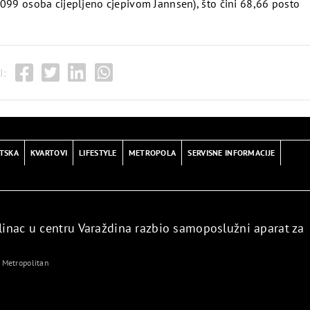
.099 osoba cijepljeno cjepivom Jannsen), što čini 68,66 posto
I:
TSKA
KVARTOVI
LIFESTYLE
METROPOLA
SERVISNE INFORMACIJE
Klinac u centru Varaždina razbio samoposlužni aparat za
Metropolitan