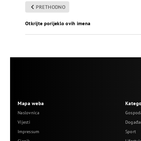
PRETHODNO
Otkrijte porijeklo ovih imena
Mapa weba
Katego
Naslovnica
Gospod
Vijesti
Događa
Impressum
Sport