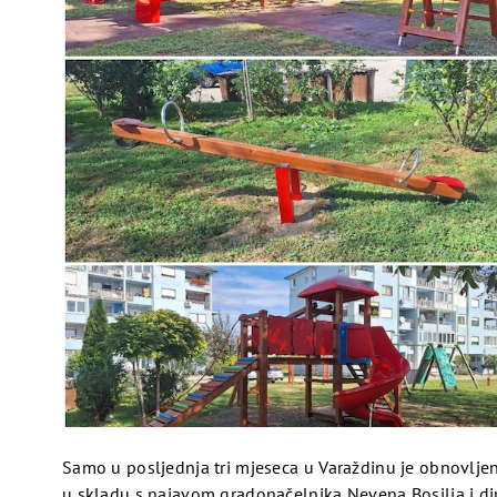
Kockarnica Igre
U nastavku smo naveli različite kriterije odabira.
Playtech Slot Igre Igrajte Besplatno
INNOSIN pruža potpuno igračko iskustvo s kvalitetnom grafikom 
Ice Casino Hr 2025 Review
Samo u posljednja tri mjeseca u Varaždinu je obnovljeno p
u skladu s najavom gradonačelnika Nevena Bosilja i dire