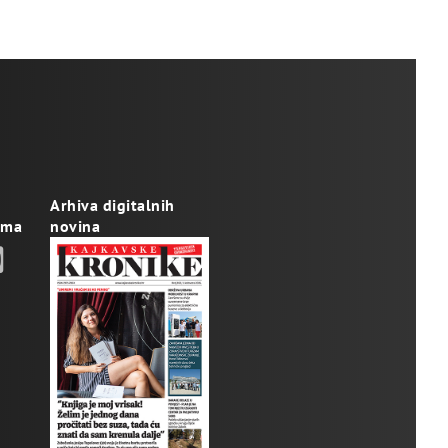
Arhiva digitalnih
ama
novina