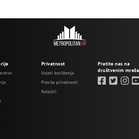
rije
Privatnost
Pratite nas na
društvenim mrež
arstvo
Uvjeti korištenja
nja
Pravila privatnosti
Kolačići
e