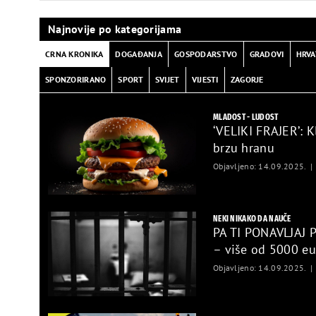
video
Najnovije po kategorijama
CRNA KRONIKA
DOGAĐANJA
GOSPODARSTVO
GRADOVI
HRVA
Pogledaj
SPONZORIRANO
SPORT
SVIJET
VIJESTI
ZAGORJE
MLADOST - LUDOST
‘VELIKI FRAJER’: 
video
brzu hranu
Objavljeno: 14.09.2025.
Pogledaj
NEKI NIKAKO DA NAUČE
PA TI PONAVLJAJ 
– više od 5000 eu
video
Objavljeno: 14.09.2025.