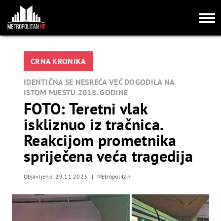
Kasino besplatnih automata 2024
Slot Thundercats Bonusi I Besplatne Vrtnje
: Nagradnu
značajku možete pokrenuti prikupljanjem tri ili više
raspršenih simbola.
CRNA KRONIKA
Jackpot Izvučeni Brojevi
- Svi ti telefonski brojevi ostaju
IDENTIČNA SE NESREĆA VEĆ DOGODILA NA
aktivni 24, godina7.
ISTOM MJESTU 2018. GODINE
Keno Casino No Deposit Bonus
: Nude ga poznati i Novi
FOTO: Teretni vlak
kockarnice igračima koji su upravo stvorili svoje račune.
iskliznuo iz tračnica.
Reakcijom prometnika
Rulet s djeliteljem na automati za novac online 2024
spriječena veća tragedija
Igrice Kockanje Aparati
Programi vjernosti mogu donijeti atraktivne i unosne
Objavljeno: 29.11.2023.
Metropolitan
bonuse.
Kako Namjestiti Rulet
U bonus igri možete povećati broj okretaja s 5 na 25 ako
prikupite 2 do 5 dodatnih Scattera.