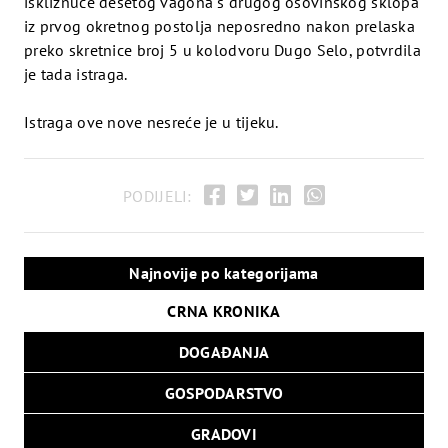
iskliznuće desetog vagona s drugog osovinskog sklopa
iz prvog okretnog postolja neposredno nakon prelaska
preko skretnice broj 5 u kolodvoru Dugo Selo, potvrdila
je tada istraga.
Istraga ove nove nesreće je u tijeku.
PODIJELI:
Najnovije po kategorijama
CRNA KRONIKA
DOGAĐANJA
GOSPODARSTVO
GRADOVI