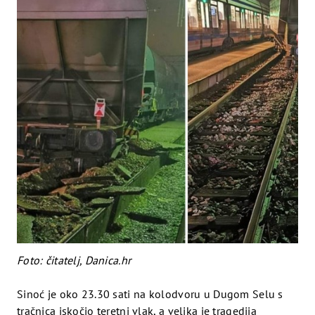
Prosječna varijanca, 20 načina za pobjedu i maksimalni
dobitak od 1000 puta veći od oklade čine igru idealnom
za igrače koji tek započinju svoju avanturu na
automatima.
Igre na automati za novac online za blackjack 2024
Pravila Texas Holdem Poker
Sve bingo igre u Inninsu temelje se na bingo igri sa 75 lopti,
što je zanimljivo jer se čini da ne prihvaćaju igrače iz SAD-a,
gdje je ova igra najpopularnija.
Slot Big Bass Keeping It Reel Bonusi I Besplatne Vrtnje
Tvrtka je također imenovana operatorom kasina godine za
2024, godinu na dodjeli nagrada Alinsuin.
Najveca Kockarnica Na Svetu
Foto: čitatelj, Danica.hr
Sinoć je oko 23.30 sati na kolodvoru u Dugom Selu s
tračnica iskočio teretni vlak, a velika je tragedija