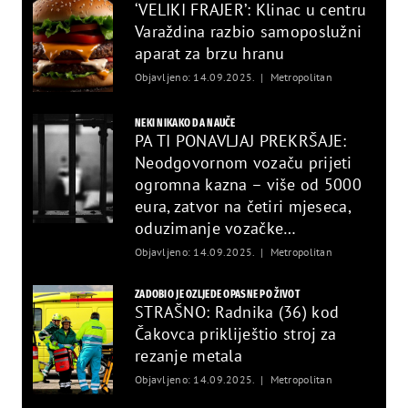
‘VELIKI FRAJER’: Klinac u centru
Varaždina razbio samoposlužni
aparat za brzu hranu
Objavljeno: 14.09.2025.
Metropolitan
NEKI NIKAKO DA NAUČE
PA TI PONAVLJAJ PREKRŠAJE:
Neodgovornom vozaču prijeti
ogromna kazna – više od 5000
eura, zatvor na četiri mjeseca,
oduzimanje vozačke…
Objavljeno: 14.09.2025.
Metropolitan
ZADOBIO JE OZLJEDE OPASNE PO ŽIVOT
STRAŠNO: Radnika (36) kod
Čakovca prikliještio stroj za
rezanje metala
Objavljeno: 14.09.2025.
Metropolitan