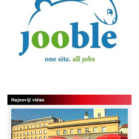
Najnoviji video