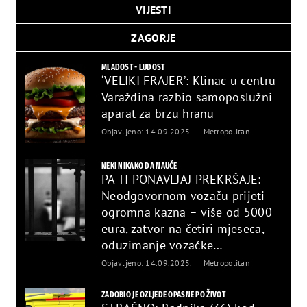
VIJESTI
ZAGORJE
MLADOST - LUDOST
‘VELIKI FRAJER’: Klinac u centru
Varaždina razbio samoposlužni
aparat za brzu hranu
Objavljeno: 14.09.2025.
Metropolitan
NEKI NIKAKO DA NAUČE
PA TI PONAVLJAJ PREKRŠAJE:
Neodgovornom vozaču prijeti
ogromna kazna – više od 5000
eura, zatvor na četiri mjeseca,
oduzimanje vozačke…
Objavljeno: 14.09.2025.
Metropolitan
ZADOBIO JE OZLJEDE OPASNE PO ŽIVOT