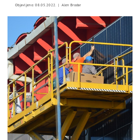
Prosječna varijanca, 20 načina za pobjedu i maksimalni
Objavljeno: 08.05.2022.
Alen Brodar
dobitak od 1000 puta veći od oklade čine igru idealnom
za igrače koji tek započinju svoju avanturu na
automatima.
Igre na automati za novac online za blackjack 2024
Pravila Texas Holdem Poker
Sve bingo igre u Inninsu temelje se na bingo igri sa 75 lopti,
što je zanimljivo jer se čini da ne prihvaćaju igrače iz SAD-a,
gdje je ova igra najpopularnija.
Slot Big Bass Keeping It Reel Bonusi I Besplatne Vrtnje
Tvrtka je također imenovana operatorom kasina godine za
2024, godinu na dodjeli nagrada Alinsuin.
Najveca Kockarnica Na Svetu