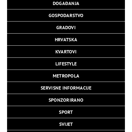
DOGAĐANJA
GOSPODARSTVO
GRADOVI
HRVATSKA
KVARTOVI
LIFESTYLE
METROPOLA
SERVISNE INFORMACIJE
SPONZORIRANO
SPORT
SVIJET