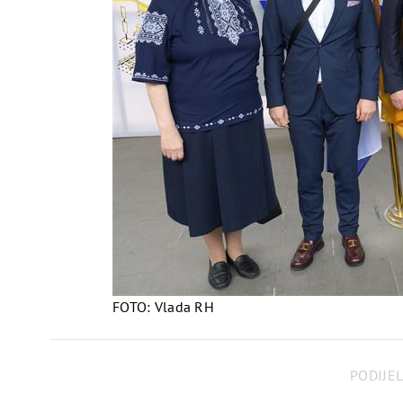
FOTO: Vlada RH
PODIJEL