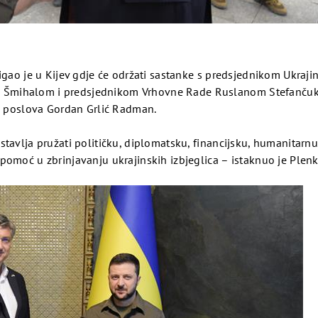
igao je u Kijev gdje će održati sastanke s predsjednikom Ukraji
m Šmihalom i predsjednikom Vrhovne Rade Ruslanom Stefanču
ih poslova Gordan Grlić Radman.
tavlja pružati političku, diplomatsku, financijsku, humanitarnu
pomoć u zbrinjavanju ukrajinskih izbjeglica – istaknuo je Plenk