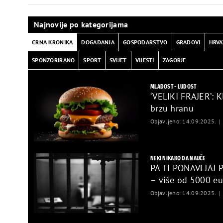
Najnovije po kategorijama
CRNA KRONIKA
DOGAĐANJA
GOSPODARSTVO
GRADOVI
HRVA
SPONZORIRANO
SPORT
SVIJET
VIJESTI
ZAGORJE
MLADOST - LUDOST
‘VELIKI FRAJER’: 
brzu hranu
Objavljeno: 14.09.2025.
NEKI NIKAKO DA NAUČE
PA TI PONAVLJAJ 
– više od 5000 eu
Objavljeno: 14.09.2025.