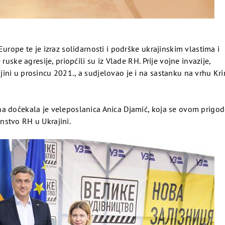
urope te je izraz solidarnosti i podrške ukrajinskim vlastima i
ruske agresije, priopćili su iz Vlade RH. Prije vojne invazije,
ini u prosincu 2021., a sudjelovao je i na sastanku na vrhu Kr
na dočekala je veleposlanica Anica Djamić, koja se ovom prigo
lanstvo RH u Ukrajini.