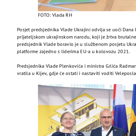
FOTO: Vlada RH
Posjet predsjednika Vlade Ukrajini odvija se uoči Dana E
prijateljskom ukrajinskom narodu, koji je žrtva brutalne 
predsjednik Vlade boravio je u službenom posjetu Ukraj
platforme zajedno s liderima EU-a u kolovozu 2021.
Predsjednika Vlade Plenkovića i ministra Grlića Radma
vratila u Kijev, gdje će ostati i nastaviti voditi Velepos