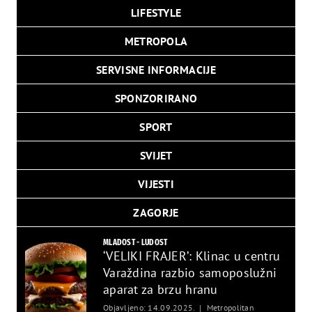
LIFESTYLE
METROPOLA
SERVISNE INFORMACIJE
SPONZORIRANO
SPORT
SVIJET
VIJESTI
ZAGORJE
MLADOST - LUDOST
‘VELIKI FRAJER’: Klinac u centru
Varaždina razbio samoposlužni
aparat za brzu hranu
Objavljeno: 14.09.2025.
Metropolitan