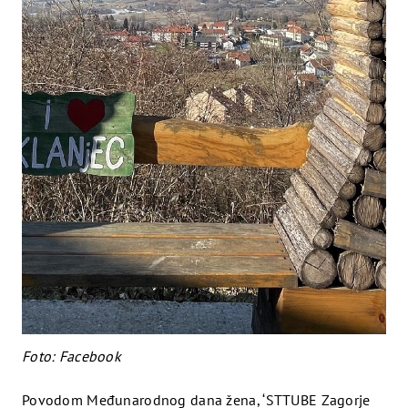
Bingo 26 Kolo
Tu je i ukusan bonus za 2, i 3, polog.
Nextgen Casino Igre Recenzija
Kao što ime sugerira, glavna tema ovog utora je svijet
zmajeva, gdje su igrači u potrazi za nevjerojatnim
bogatstvom.
Koristeći svoj dodatni novac, možete testirati igre,
uključujući jackpot slotove, od inin, inin, Inin, kao i druge
pružatelje igara.
Brojanje karata za poker 2024
Texas Holdem Uzivo
Ako imate bilo kakvih pitanja ili poteškoća, sve što trebate
učiniti je pritisnuti gumb izbornika i on će vam dati objašnjenje
tablice isplata.
Foto: Facebook
Grande Vegas Casino No Deposit Bonus
Jednom kada netko nauči osnove o tome što je u vezi s
Povodom Međunarodnog dana žena, ‘STTUBE Zagorje
inninsom, to bi moglo uspjeti i za vas.