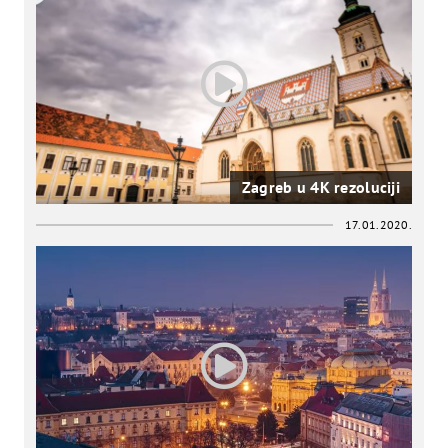
Zagreb u 4K rezoluciji
17.01.2020.