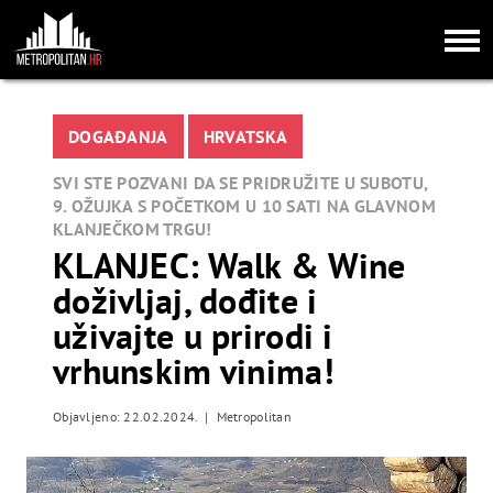
Novi kockanje u viejas casinu online 2024
Slot Double Lucky Line Bonusi I Besplatne Vrtnje
: Prije
nego što su je stekli, Innosi 2024, godine razvijali su
ove igre pod vlastitom markom – innoini.
DOGAĐANJA
HRVATSKA
Slot Wizard Shop Bonusi I Besplatne Vrtnje
- Iako nitko
SVI STE POZVANI DA SE PRIDRUŽITE U SUBOTU,
ne osporava dobro zaokruženi skup vještina u vezi s
9. OŽUJKA S POČETKOM U 10 SATI NA GLAVNOM
tim, oni nikako nisu jedina tvrtka koja radi ono što rade,
KLANJEČKOM TRGU!
konkurencija u industriji igara je žestoka, zahvaljujući
KLANJEC: Walk & Wine
malom dijelu mnoštvu istočnoeuropskih programera
doživljaj, dođite i
koji vrtoglavom brzinom puštaju utore, Casino softver i
platforme.
uživajte u prirodi i
Najbolja Revolut Kasina 2025
: Predlaže se pooštravanje
vrhunskim vinima!
sustava sankcija kako bi se ograničila ilegalna
konkurencija nelicenciranih kockarnica.
Objavljeno: 22.02.2024.
Metropolitan
Vrhunski poker u hrvatskoj besplatno 2024