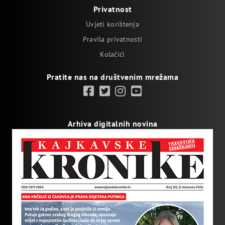
Privatnost
Uvjeti korištenja
Pravila privatnosti
Kolačići
Pratite nas na društvenim mrežama
Arhiva digitalnih novina