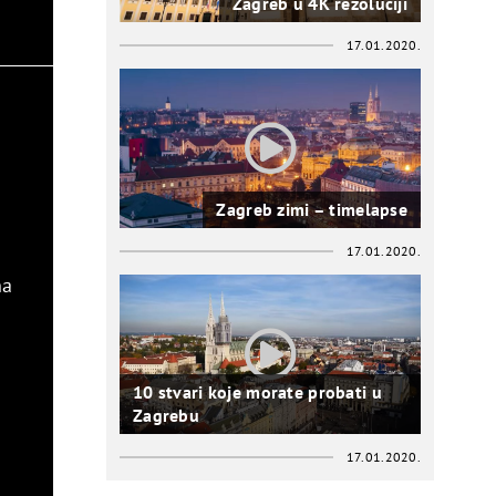
Zagreb u 4K rezoluciji
17.01.2020.
Zagreb zimi – timelapse
17.01.2020.
na
10 stvari koje morate probati u
Zagrebu
17.01.2020.