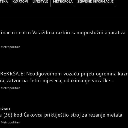
TSKA
KVARTOVI
LIFESTYLE
METROPOLA
SERVISNE INFORMACIJE
Klinac u centru Varaždina razbio samoposlužni aparat za
Metropolitan
PREKRŠAJE: Neodgovornom vozaču prijeti ogromna kaz
ra, zatvor na četiri mjeseca, oduzimanje vozačke…
Metropolitan
O ŽIVOT
(36) kod Čakovca prikliještio stroj za rezanje metala
Metropolitan