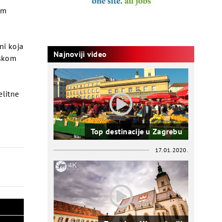
im
ni koja
Najnoviji video
nskom
elitne
Top destinacije u Zagrebu
17.01.2020.