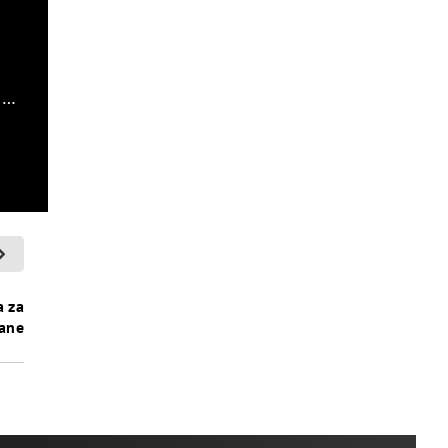
m…
a za
rane