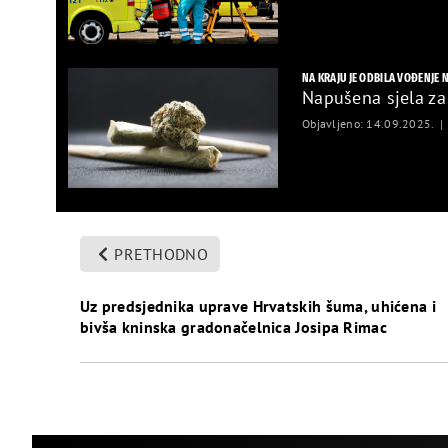
NA KRAJU JE ODBILA VOĐENJE 
Napušena sjela za 
Objavljeno: 14.09.2025.
PRETHODNO
Uz predsjednika uprave Hrvatskih šuma, uhićena i
bivša kninska gradonačelnica Josipa Rimac