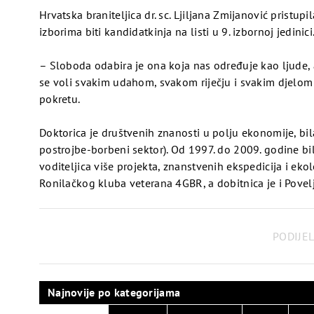
Hrvatska braniteljica dr. sc. Ljiljana Zmijanović prist
izborima biti kandidatkinja na listi u 9. izbornoj jedinici
– Sloboda odabira je ona koja nas određuje kao ljude,
se voli svakim udahom, svakom riječju i svakim djelom 
pokretu.
Doktorica je društvenih znanosti u polju ekonomije, bi
Pogledaj
postrojbe-borbeni sektor). Od 1997. do 2009. godine bila
voditeljica više projekta, znanstvenih ekspedicija i ek
Ronilačkog kluba veterana 4GBR, a dobitnica je i Povel
video
PODIJEL
Pogledaj
Najnovije po kategorijama