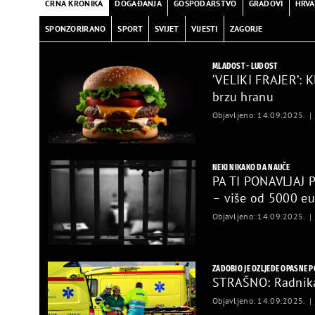
video
CRNA KRONIKA
DOGAĐANJA
GOSPODARSTVO
GRADOVI
HRVA
SPONZORIRANO
SPORT
SVIJET
VIJESTI
ZAGORJE
MLADOST - LUDOST
‘VELIKI FRAJER’: 
Pogledaj
brzu hranu
Objavljeno: 14.09.2025.
video
NEKI NIKAKO DA NAUČE
PA TI PONAVLJAJ 
– više od 5000 eu
Pogledaj
Objavljeno: 14.09.2025.
video
ZADOBIO JE OZLJEDE OPASNE P
STRAŠNO: Radnika 
Objavljeno: 14.09.2025.