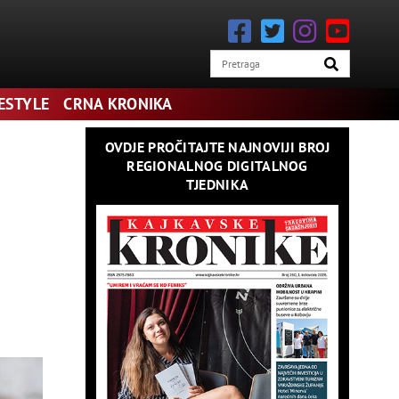
lje kemijske signale, a kockari obično imaju genetske ili
FESTYLE
CRNA KRONIKA
lje.
OVDJE PROČITAJTE NAJNOVIJI BROJ
REGIONALNOG DIGITALNOG
TJEDNIKA
kih igara i kasino igara u stvarnom vremenu.