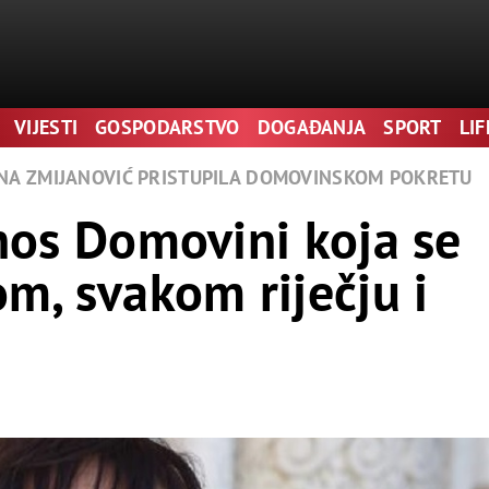
 može dovesti do drastičnih promjena u načinu na koji mozak ša
anom kockanju.
VIJESTI
GOSPODARSTVO
DOGAĐANJA
SPORT
LI
iše imena stranica ima od tih dobavljača, to će vjerojatno biti bo
JANA ZMIJANOVIĆ PRISTUPILA DOMOVINSKOM POKRETU
djeli što je ovaj prijevoznik odlučio uključiti u njih.
nos Domovini koja se
m, svakom riječju i
, tako i izgledi.
ba za kockanjem kroz opsežnu biblioteku igara na ploči, kartaš
astitim pravilima i kad god želite.