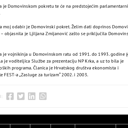
upila je Domovinskom pokretu te će na predstojećim parlamentarn
.
 a moj odabir je Domovinski pokret. Želim dati doprinos Domovi
– objasnila je Ljiljana Zmijanović zašto se priključila Domovi
la je vojnikinja u Domovinskom ratu od 1991. do 1993. godine (
 je voditeljica Službe za prezentaciju NP Krka, a uz to bila je
oloških programa. Članica je Hrvatskog društva ekonomista i
je FEST-a „Zasluge za turizam“ 2002. i 2003.
I: