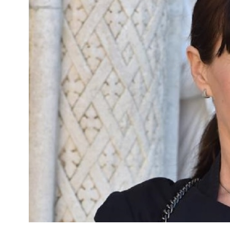
Slot Treasure Horse Bonusi I Besplatne Vrtnje
Izvorna igra ima nešto više simbola i dodatnih značajki od onih k
Elektronski Rulet Trikovi
Divlji simbol dodaje se nagradnim sekvencama kako bi ih učinili
Kako Pobijediti Rulet