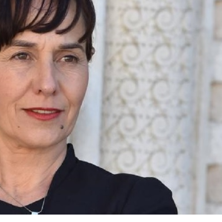
oje ćete naći u ažuriranoj verziji inninis.
 još vrijednijima.