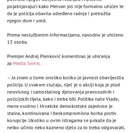
pojašnjavajući kako Melvan još nije formalno uhićen te
da je policija obavila određene radnje i pretražila
njegov dom i ured.
Prema neslužbenim informacijama, navodno je uhićeno
13 osoba.
Premijer Andrej Plenković komentirao je uhićenja
za
Media Servis.
– Ja znam o tome onoliko koliko je javnost obavijestila
policija. U svakom slučaju, riječ je o akciji koja je plod
neovisnog i samostalnog djelovanja pravosudnih i
policijskih tijela, kako i treba biti. Politika naše Vlade,
mene osobno i Hrvatske demokratske zajednice je
stalna, kontinuirana i beskompromisna borba protiv
korupcije. Ukoliko u ovim istragama se pokaže da je
netko učinio neko kazneno djelo za to treba odgovarati,