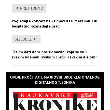
PRETHODNO
Pogledajte koncert na Zrinjevcu i u Maksimiru ili
besplatno razgledajte grad
SLJEDEĆE
"Želim dati doprinos Domovini koja se voli
svakim udahom, svakom riječju i svakim djelom"
OVDJE PROČITAJTE NAJNOVIJI BROJ REGIONALNOG
DIGITALNOG TJEDNIKA