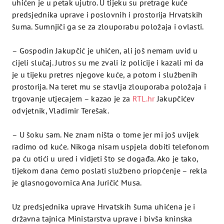
uhićen je u petak ujutro. U tijeku su pretrage kuće
predsjednika uprave i poslovnih i prostorija Hrvatskih
šuma. Sumnjiči ga se za zlouporabu položaja i ovlasti.
– Gospodin Jakupčić je uhićen, ali još nemam uvid u
cijeli slučaj. Jutros su me zvali iz policije i kazali mi da
je u tijeku pretres njegove kuće, a potom i službenih
prostorija. Na teret mu se stavlja zlouporaba položaja i
trgovanje utjecajem – kazao je za
RTL.hr
Jakupčićev
odvjetnik, Vladimir Terešak.
– U šoku sam. Ne znam ništa o tome jer mi još uvijek
radimo od kuće. Nikoga nisam uspjela dobiti telefonom
pa ću otići u ured i vidjeti što se događa. Ako je tako,
tijekom dana ćemo poslati službeno priopćenje – rekla
je glasnogovornica Ana Juričić Musa.
Uz predsjednika uprave Hrvatskih šuma uhićena je i
državna tajnica Ministarstva uprave i bivša kninska