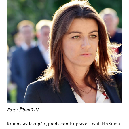
Las Vegas Casino 50 Free Spins
Besplatni online casino bonus bez depozita Australski
bonus, lako se može dobiti u većini internetskih
kockarnica.
Slotovi pružaju ono što nedostaje drugim virtualnim
društvenim kockarnicama.
Mobilno kockanje bez online popisa za registraciju 2024
Blackjack Pravila Igre
Hvala ti, Jozef, na velikoj usluzi.
Slot Buffalo Rampage Bonusi I Besplatne Vrtnje
Internetska stranica sadrži informacije o lokalnim sastancima u
12 koraka, preporukama za liječenje ovisnosti, alatima za
samoisključivanje, testu procjene i još mnogo toga.
Jackpot Najčešći Brojevi
Foto: ŠibenikIN
Krunoslav Jakupčić, predsjednik uprave Hrvatskih šuma