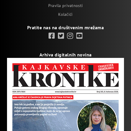
Pravila privatnosti
Kolačići
Pratite nas na društvenim mrežama
Arhiva digitalnih novina