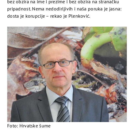
bez obzira na ime i prezime i bez obzira na stranačku
pripadnost. Nema nedodirljivih i naša poruka je jasna:
dosta je korupcije – rekao je Plenković.
Foto: Hrvatske šume