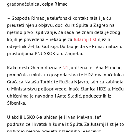
gradonačelnica Josipa Rimac.
– Gospođa Rimac je telefonski kontaktirala i ja ću
preuzeti njenu objavu, doći ću iz Splita u Zagreb na
njezino prvo ispitivanje. Za sada ne znam detalje zbog
kojih je privedena – rekao je za
Jutarnji list
njezin
odvjetnik Željko Gulišija. Dodao je da se Rimac nalazi u
prostorijama PNUSKOK-a u Zagrebu.
Kako neslužbeno doznaje
N1
, uhićena je i Ana Mandac,
pomoćnica ministra gospodarstva te HDZ-ova načelnica
Gračaca Nataša Turbić te Ružica Njavro, tajnica kabineta
u Ministarstvu poljoprivrede, inače članica HDZ-a. Među
uhićenima je navodno i Ante Sladić, poduzetnik iz
Šibenika.
U akciji USKOK-a uhićen je i Ivan Melvan, šef
podružnice Hrvatskih šuma iz Splita. Za Jutarnji list je to
potvrdio njegov odvjetnik Nediljko Ivančević