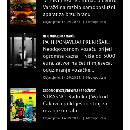
‘VELIKI FRAJER’: Klinac u centru
Varaždina razbio samoposlužni
aparat za brzu hranu
Objavljeno: 14.09.2025.
Metropolitan
NEKI NIKAKO DA NAUČE
PA TI PONAVLJAJ PREKRŠAJE:
Neodgovornom vozaču prijeti
ogromna kazna – više od 5000
eura, zatvor na četiri mjeseca,
oduzimanje vozačke…
Objavljeno: 14.09.2025.
Metropolitan
ZADOBIO JE OZLJEDE OPASNE PO ŽIVOT
STRAŠNO: Radnika (36) kod
Čakovca prikliještio stroj za
rezanje metala
Objavljeno: 14.09.2025.
Metropolitan