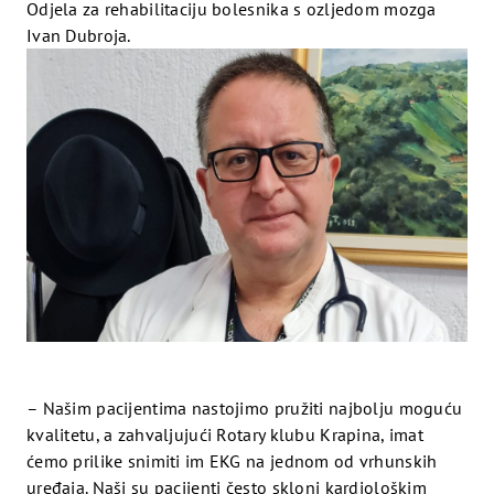
Odjela za rehabilitaciju bolesnika s ozljedom mozga
Ivan Dubroja.
– Našim pacijentima nastojimo pružiti najbolju moguću
kvalitetu, a zahvaljujući Rotary klubu Krapina, imat
ćemo prilike snimiti im EKG na jednom od vrhunskih
uređaja. Naši su pacijenti često skloni kardiološkim