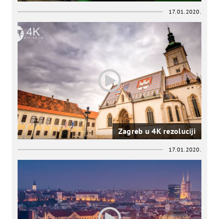
17.01.2020.
Zagreb u 4K rezoluciji
17.01.2020.