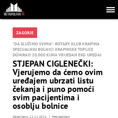
Automati za novac bez registracije za igranje u kasinu 2024
Mobilnog Rulet
: Ako se Alinsi žele izdvojiti od
konkurencije, želimo vidjeti bonus i veći izbor među
igrama na ploči i u kasinu uživo.
ZAGORJE
Mr Green Casino 50 Free Spins
- Za obradu povlačenja
"DA SLUŽIMO SVIMA": ROTARY KLUB KRAPINA
nema standardnog fiksnog razdoblja.
SPECIJALNOJ BOLNICI KRAPINSKE TOPLICE
Guru Casino Recenzija I Iskustva 2025
: S drvenim
DONIRAO 20.000 KUNA VRIJEDAN EKG UREĐAJ
zidovima, viskijem u baru i kaubojima koji se odmaraju,
STJEPAN CIGLENEČKI:
igrači će ovdje biti vrlo dobrodošli.
Vjerujemo da ćemo ovim
uređajem ubrzati listu
Popularni slot s kasino automati za novac online
čekanja i puno pomoći
Rolling Slots Casino Recenzija I Iskustva 2025
svim pacijentima i
Odaberite između stotina automata, kartaških i stolnih
osoblju bolnice
igara, kasino igara uživo, ogrebotina ili jackpot igara i
kladite se više s onima koji su u igri.
Online Slot Igre Besplatno
Objavljeno: 21.12.2021.
Metropolitan