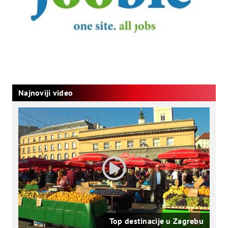
Najnoviji video
Top destinacije u Zagrebu