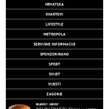
HRVATSKA
KVARTOVI
LIFESTYLE
METROPOLA
SERVISNE INFORMACIJE
SPONZORIRANO
SPORT
SVIJET
VIJESTI
ZAGORJE
MLADOST - LUDOST