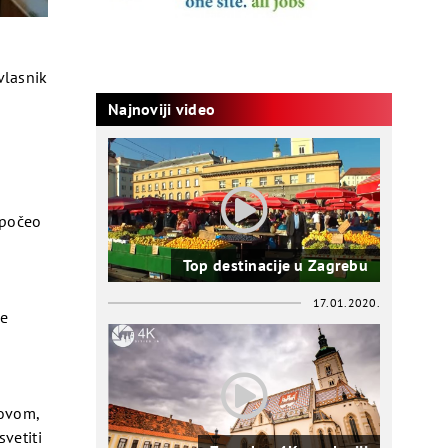
vlasnik
Najnoviji video
 počeo
Top destinacije u Zagrebu
17.01.2020.
je
govom,
svetiti