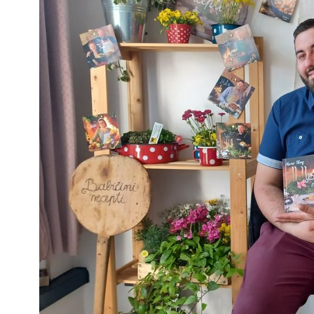
Pravila Texas Holdem Poker
Iznos progresivnog jackpota povećava se sa svakom novom igr
Slot Fortune Tree Bonusi I Besplatne Vrtnje
Shvaćaju da nisu najveći, nemaju milijune za oglašavanje ili bra
Kockarnica Vukovar