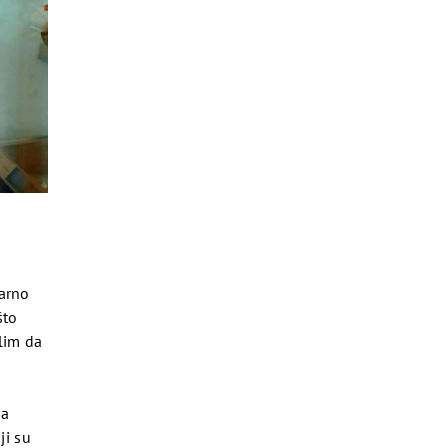
varno
što
slim da
na
ji su