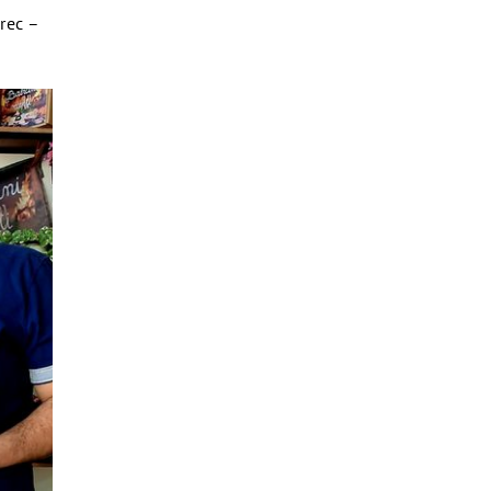
orec –