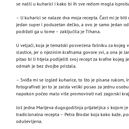
se našli u kuharici i kako bi ih sve redom mogla isproba
– U kuharici se nalaze dva moja recepta. Čast mi je biti
jedan super i poduzetan dečko, a ovo je samo jedan od n
podržati ga u tome – zaključila je Tihana.
U veljači, koja je tematski posvećena fašniku za kojeg
slastice, jer o njezinim krafnama govore svi, a ona je J
pitao bi li htjela podijeliti svoj recept za krafne koje
odmah je bez dvojbe pristala.
– Sviđa mi se izgled kuharice, to što je pisana rukom, im
fotografirati jer to je zaista veliki posao za jednu oso
napokon počeo malo više promovirati naš zagorski kraj 
Još jedna Marijeva dugogodišnja prijateljica s kojom je 
tradicionalna recepta – Petra Brodar koja kako kaže, po
oduševljena.