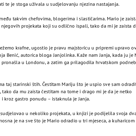
ti te je stoga uživala u sudjelovanju njezina nastajanja.
 među takvim chefovima, blogerima i slastičarima. Mario je zaist
jegovih projekata koji su odlično ispali, tako da mi je zaista 
 vežemo krafne, ugostio je pravu majstoricu u pripremi upravo o
anja Benić, autorica bloga Janjolinka. Kaže nam Janja, kada ju je
g je pronašla u Londonu, a zatim ga prilagodila hrvatskom podneb
a taj starinski štih. Čestitam Mariju što je uspio sve sam odradit
bu, tako da mu zaista čestitam na tome i drago mi je da je netko
i kroz gastro ponudu – istaknula je Janja.
sudjelovao u nekoliko projekata, u knjizi je podijelila svoja dv
nosna je na sve što je Mario odradio u tri mjeseca, a kuharicom 