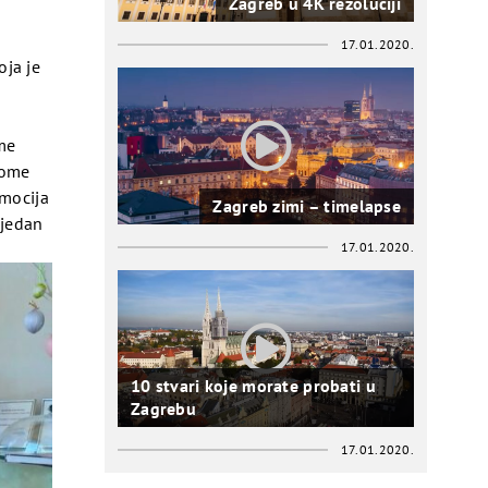
Zagreb u 4K rezoluciji
17.01.2020.
oja je
me
vome
omocija
Zagreb zimi – timelapse
 jedan
17.01.2020.
10 stvari koje morate probati u
Zagrebu
17.01.2020.