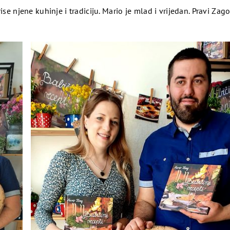
se njene kuhinje i tradiciju. Mario je mlad i vrijedan. Pravi Zag