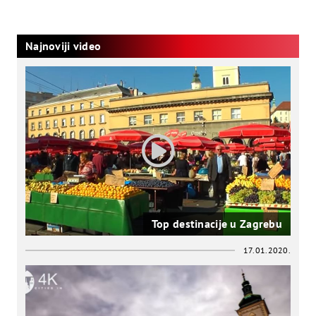
Najnoviji video
Top destinacije u Zagrebu
17.01.2020.