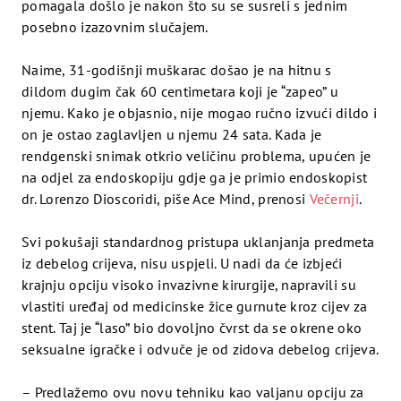
pomagala došlo je nakon što su se susreli s jednim
posebno izazovnim slučajem.
Naime, 31-godišnji muškarac došao je na hitnu s
dildom dugim čak 60 centimetara koji je “zapeo” u
njemu. Kako je objasnio, nije mogao ručno izvući dildo i
on je ostao zaglavljen u njemu 24 sata. Kada je
rendgenski snimak otkrio veličinu problema, upućen je
na odjel za endoskopiju gdje ga je primio endoskopist
dr. Lorenzo Dioscoridi, piše Ace Mind, prenosi
Večernji
.
Svi pokušaji standardnog pristupa uklanjanja predmeta
iz debelog crijeva, nisu uspjeli. U nadi da će izbjeći
krajnju opciju visoko invazivne kirurgije, napravili su
vlastiti uređaj od medicinske žice gurnute kroz cijev za
stent. Taj je “laso” bio dovoljno čvrst da se okrene oko
seksualne igračke i odvuče je od zidova debelog crijeva.
– Predlažemo ovu novu tehniku kao valjanu opciju za