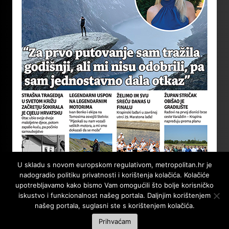
U skladu s novom europskom regulativom, metropolitan.hr je
nadogradio politiku privatnosti i korištenja kolačića. Kolačiće
upotrebljavamo kako bismo Vam omogućili što bolje korisničko
iskustvo i funkcionalnost našeg portala. Daljnjim korištenjem
našeg portala, suglasni ste s korištenjem kolačića.
Copyright © 2026
Metropolitan.hr
- Sva prava pridržana
Prihvaćam