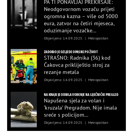
PA TI PONAVLJAJ PREKRŠAJE:
Neodgovornom vozaču prijeti
ogromna kazna – više od 5000
eura, zatvor na četiri mjeseca,
oduzimanje vozačke…
Objavljeno: 14.09.2025.
Metropolitan
ZADOBIO JE OZLJEDE OPASNE PO ŽIVOT
STRAŠNO: Radnika (36) kod
Čakovca prikliještio stroj za
rezanje metala
Objavljeno: 14.09.2025.
Metropolitan
NA KRAJU JE ODBILA VOĐENJE NA LIJEČNIČKI PREGLED
Napušena sjela za volan i
‘kruzala’ Pregradom. Nije imala
sreće s policijom…
Objavljeno: 14.09.2025.
Metropolitan