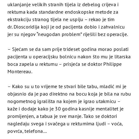
uklanjanje velikih stranih tijela iz debelog crijeva i
rektuma kada standardne endoskopske metode za
ekstrakciju stranog tijela ne uspiju – rekao je tim
dr. Dioscoridija koji je od pacijenta dobio i zahvalnicu
jer su njegov “neugodan problem” riješili bez operacije.
– Sjećam se da sam prije trideset godina morao poslati
pacijenta u operacijsku bolnicu nakon što mu je litarska
boca zapela u rektumu – prisjeća se doktor Philippe
Montereau.
– Kako su u to vrijeme te stvari bile tabu, mladić mi je
objasnio da je pao direktno na bocu koja je bila na rubu
nogometnog igrališta na kojem je igrao utakmicu –
kaže i dodaje kako je 30 godina kasnije mentalitet je
promijenjen, a tabua je sve manje. Tako se doktori
nagledaju svega i svačega u rektumima ljudi – voća,
povrća, telefona…