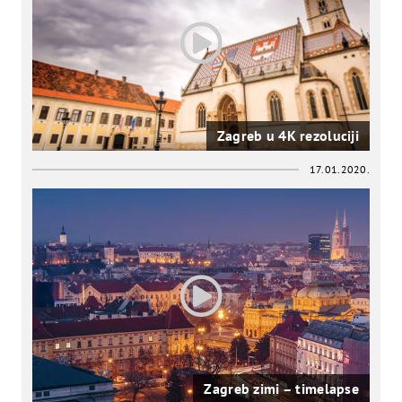
Zagreb u 4K rezoluciji
17.01.2020.
Zagreb zimi – timelapse