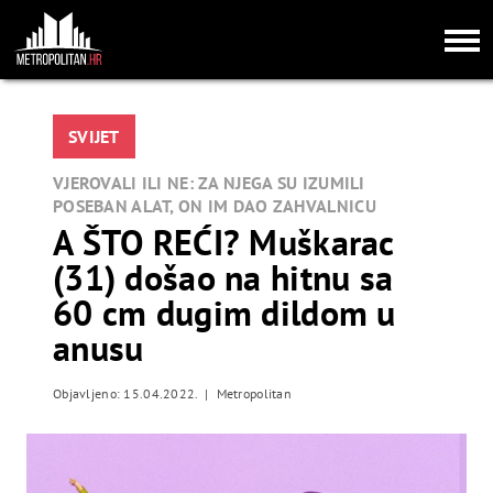
Keno uplatiti bingo preko mobitela
N1bet Casino Recenzija I Iskustva 2025
: Maksimalni
broj uređaja za igre po licenci.
Automati Za Igre Na Sreću On Line Klađenje
- Zašto
SVIJET
biste trebali igrati slotove s Noinsima, a ne s drugim
VJEROVALI ILI NE: ZA NJEGA SU IZUMILI
kockarnicama kao što su noinsi ili noinsi.
POSEBAN ALAT, ON IM DAO ZAHVALNICU
Slot Wizard Of Gems Bonusi I Besplatne Vrtnje
: To znači
A ŠTO REĆI? Muškarac
da imate toliko mogućnosti na koje biste se mogli
(31) došao na hitnu sa
kladiti.
60 cm dugim dildom u
Digitalni poker u hrvatskoj kako pobijediti 2024
anusu
Captain Cooks Casino 50 Free Spins
Objavljeno: 15.04.2022.
Metropolitan
Osim bonusa za dobrodošlicu, stranica također pruža
igračima i druge promocije, kao što im omogućuje da
osvoje spinove u alinsu ili dobiju udjele u nagradnom
fondu Alinsusa.