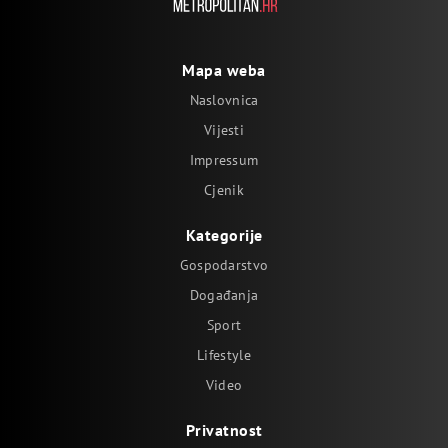
Mapa weba
Naslovnica
Vijesti
Impressum
Cjenik
Kategorije
Gospodarstvo
Događanja
Sport
Lifestyle
Video
Privatnost