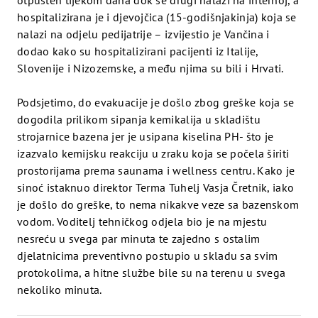
otpušten tijekom dana dok se drugi nalazi na internoj, a
hospitalizirana je i djevojčica (15-godišnjakinja) koja se
nalazi na odjelu pedijatrije – izvijestio je Vančina i
dodao kako su hospitalizirani pacijenti iz Italije,
Slovenije i Nizozemske, a među njima su bili i Hrvati.
Podsjetimo, do evakuacije je došlo zbog greške koja se
dogodila prilikom sipanja kemikalija u skladištu
strojarnice bazena jer je usipana kiselina PH- što je
izazvalo kemijsku reakciju u zraku koja se počela širiti
prostorijama prema saunama i wellness centru. Kako je
sinoć istaknuo direktor Terma Tuhelj Vasja Čretnik, iako
je došlo do greške, to nema nikakve veze sa bazenskom
vodom. Voditelj tehničkog odjela bio je na mjestu
nesreću u svega par minuta te zajedno s ostalim
djelatnicima preventivno postupio u skladu sa svim
protokolima, a hitne službe bile su na terenu u svega
nekoliko minuta.