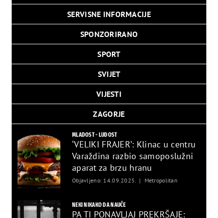
SERVISNE INFORMACIJE
SPONZORIRANO
SPORT
SVIJET
VIJESTI
ZAGORJE
MLADOST - LUDOST
‘VELIKI FRAJER’: Klinac u centru
Varaždina razbio samoposlužni
aparat za brzu hranu
Objavljeno: 14.09.2025.
Metropolitan
NEKI NIKAKO DA NAUČE
PA TI PONAVLJAJ PREKRŠAJE: