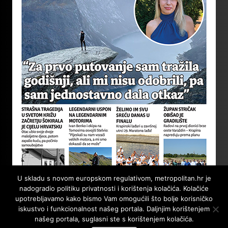
U skladu s novom europskom regulativom, metropolitan.hr je
nadogradio politiku privatnosti i korištenja kolačića. Kolačiće
upotrebljavamo kako bismo Vam omogućili što bolje korisničko
iskustvo i funkcionalnost našeg portala. Daljnjim korištenjem
našeg portala, suglasni ste s korištenjem kolačića.