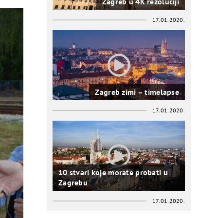
Zagreb u 4K rezoluciji
17.01.2020.
Zagreb zimi – timelapse
17.01.2020.
10 stvari koje morate probati u
Zagrebu
17.01.2020.