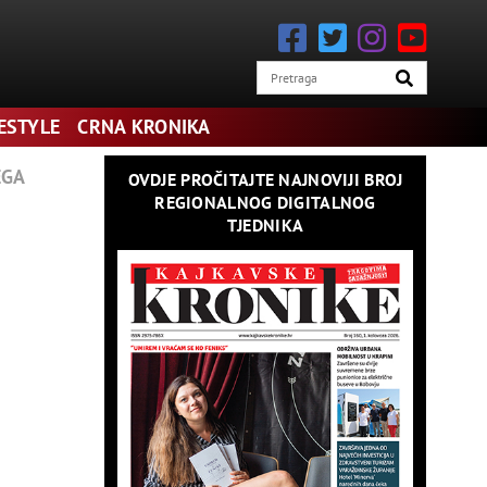
icima u klađenju.
FESTYLE
CRNA KRONIKA
gasu ili Atlantskom gradu, iako nikada niste napustili svoj
EGA
OVDJE PROČITAJTE NAJNOVIJI BROJ
iti dovoljno da vas zabavlja satima.
REGIONALNOG DIGITALNOG
TJEDNIKA