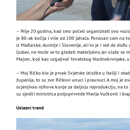
– Prije 20 godina, kad smo počeli organizirati ovo vozoča
je 80-ak kočija i više od 200 jahača. Ponosan sam na to 
iz Mađarske, Austrije i Slovenije, ali to je i red da do
ljubav, ne može se to gledati materijalno jer ulaže se
Majsec, koji kao uzgajivač hrvatskog hladnokrvnjaka, u
– Moj Ričko bio je prvak Svjetske izložbe u Italiji i ot
županija, to su sve Ričkovi unuci i praunuci. A moj j
ocjenjivao njihove konje za daljnju reprodukciju, na t
su sjedili ministrica poljoprivrede Marija Vučković i kr
Uzlazni trend