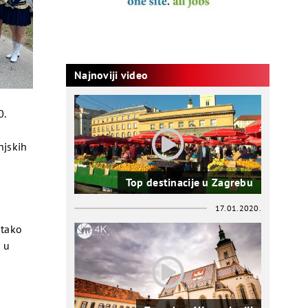
Najnoviji video
0.
u
njskih
Top destinacije u Zagrebu
17.01.2020.
 tako
i u