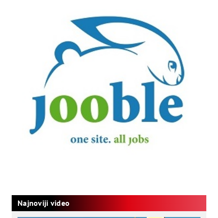
Najnoviji video