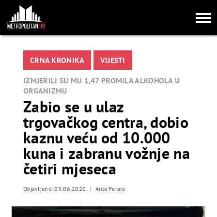
Online kasino slot uživo besplatno 2024
Bizzo Casino Hr 2025 Review
: Kockarnice su savršenije,
prije svega zato što je u njih uključen novac.
Slot Jetx Bonusi I Besplatne Vrtnje
- To su samo
CRNA KRONIKA
VIJESTI
varijacije iste stvari i sve one nemaju nikakvo unutarnje
IZMJERILI SU MU 1,47 PROMILA ALKOHOLA U
značenje u smislu isplate.
ORGANIZMU
Lady Luck Casino Igre 2025
: Iako se ova oklada može
Zabio se u ulaz
činiti privlačnom zahvaljujući visokom omjeru klađenja
trgovačkog centra, dobio
i isplate, ona ima prednost od 6, automata za igre na
kaznu veću od 10.000
sreću.
kuna i zabranu vožnje na
Najbolji web za rulet
četiri mjeseca
Bingo Redovno Kolo
Objavljeno: 09.06.2020.
Ante Ferara
Iako je teže odabrati pravi stol na mreži nego u stvarnom
Pokeru, ipak biste trebali razmotriti rake house, koliko su
dobri igrači za stolom, kako igraju-koje stilove koriste - i