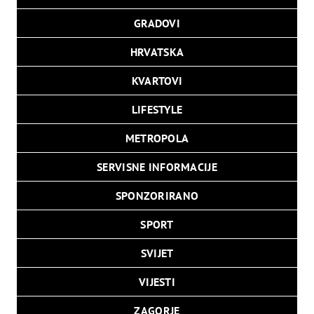
GRADOVI
HRVATSKA
KVARTOVI
LIFESTYLE
METROPOLA
SERVISNE INFORMACIJE
SPONZORIRANO
SPORT
SVIJET
VIJESTI
ZAGORJE