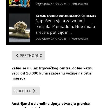
Objavljeno: 14.09.2025.
Metropolitan
NA KRAJU JE ODBILA VOĐENJE NA LIJEČNIČKI PREGLED
Napušena sjela za volan i
‘kruzala’ Pregradom. Nije imala
sreće s policijom…
Objavljeno: 14.09.2025.
Metropolitan
PRETHODNO
Zabio se u ulaz trgovačkog centra, dobio kaznu
veću od 10.000 kuna i zabranu vožnje na četiri
mjeseca
SLJEDEĆE
Austrijanci od sredine lipnja otvaraju granice