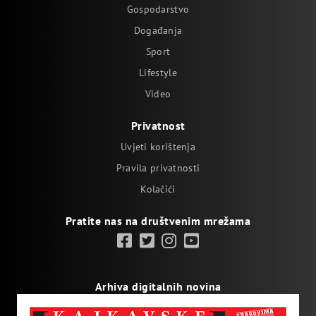
Gospodarstvo
Događanja
Sport
Lifestyle
Video
Privatnost
Uvjeti korištenja
Pravila privatnosti
Kolačići
Pratite nas na društvenim mrežama
Arhiva digitalnih novina