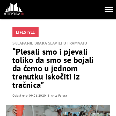
Besplatni 3d automati
Igre Casino Slot
: Značajka besplatnih okretaja-aktivira
se kada se na bubnjevima 2, 3 i 4 ispuštaju raspršeni
simboli.
LIFESTYLE
Epay Casino 50 Free Spins
- Klub vrhunskih igrača
SKLAPANJE BRAKA SLAVILI U TRAMVAJU
također je na kartama u pokušaju privlačenja novih
“Plesali smo i pjevali
članova u kockarnice.
toliko da smo se bojali
Axe Casino 50 Free Spins
: Kada se aktivira, dobit ćete
dodatne zlatne nuggets ili gemstones.
da ćemo u jednom
trenutku iskočiti iz
Igrajte poker u hrvatskoj u kasinu 2024
tračnica”
Dublin Bet Casino No Deposit Bonus
Ako uzmemo, na primjer, korumpirane kockice
Objavljeno: 09.06.2020.
Ante Ferara
namijenjene da kombinacija 6-1 ispadne češće, bacajući
7 češće nego inače na slučajnoj osnovi.
Slot Sweet Alchemy Bonusi I Besplatne Vrtnje