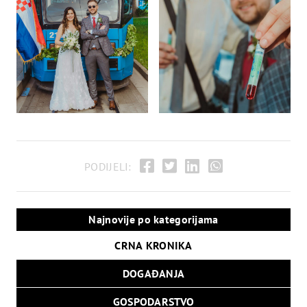
PODIJELI:
Najnovije po kategorijama
CRNA KRONIKA
DOGAĐANJA
GOSPODARSTVO