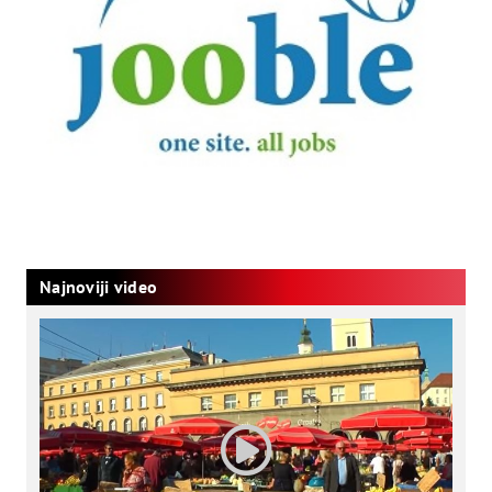
Najnoviji video