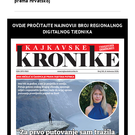
prema Hrvatskoj
OVDJE PROČITAJTE NAJNOVIJI BROJ REGIONALNOG
DIGITALNOG TJEDNIKA