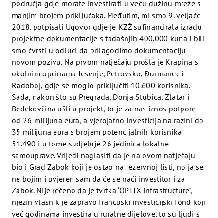
područja gdje morate investirati u veću dužinu mreže s
manjim brojem priključaka. Međutim, mi smo 9. veljače
2018. potpisali Ugovor gdje je KZŽ sufinancirala izradu
projektne dokumentacije s tadašnjih 400.000 kuna i bili
smo čvrsti u odluci da prilagodimo dokumentaciju
novom pozivu. Na prvom natječaju prošla je Krapina s
okolnim općinama Jesenje, Petrovsko, Đurmanec i
Radoboj, gdje se moglo priključiti 10.600 korisnika.
Sada, nakon što su Pregrada, Donja Stubica, Zlatar i
Bedekovčina ušli u projekt, to je za nas iznos potpore
od 26 milijuna eura, a vjerojatno investicija na razini do
35 milijuna eura s brojem potencijalnih korisnika
51.490 i u tome sudjeluje 26 jedinica lokalne
samouprave. Vrijedi naglasiti da je na ovom natječaju
bio i Grad Zabok koji je ostao na rezervnoj listi, no ja se
ne bojim i uvjeren sam da će se naći investitor i za
Zabok. Nije rečeno da je tvrtka ‘OPTIX infrastructure’,
njezin vlasnik je zapravo francuski investicijski fond koji
već godinama investira u ruralne dijelove, to su ljudi s