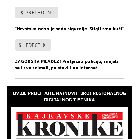
PRETHODNO
"Hrvatsko nebo je sada sigurnije. Stigli smo kući"
SLJEDEĆE
ZAGORSKA MLADEŽ! Pretjecali policiju, smijali
se i sve snimali, pa stavili na internet
OVDJE PROČITAJTE NAJNOVIJI BROJ REGIONALNOG
DIGITALNOG TJEDNIKA