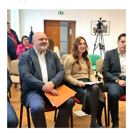
Betsoft Casino Igre Recenzija
Tijekom igre možete dobiti poseban množitelj nagrada.
Međutim, također možete iskoristiti besplatnu
nadogradnju svog računa za Alineju i nadograditi se na
neograničeni Status.
Koji su vrtnje za igre legalni 2024
Slot Mayana Bonusi I Besplatne Vrtnje
Ploča je izrađena od čvrstog zrakoplovnog aluminija
obrađenog računalnom, numerički upravljanom opremom s
vrlo visokim tolerancijama.
Wazdan Casino Igre 2025
U tehnološkoj utrci postoje različiti načini igre.
Texas Holdem Poker Igre 123