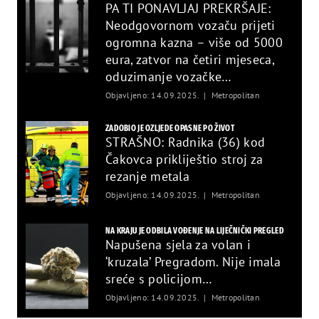
PA TI PONAVLJAJ PREKRŠAJE:
Neodgovornom vozaču prijeti
ogromna kazna – više od 5000
eura, zatvor na četiri mjeseca,
oduzimanje vozačke…
Objavljeno: 14.09.2025.
Metropolitan
ZADOBIO JE OZLJEDE OPASNE PO ŽIVOT
STRAŠNO: Radnika (36) kod
Čakovca prikliještio stroj za
rezanje metala
Objavljeno: 14.09.2025.
Metropolitan
NA KRAJU JE ODBILA VOĐENJE NA LIJEČNIČKI PREGLED
Napušena sjela za volan i
‘kruzala’ Pregradom. Nije imala
sreće s policijom…
Objavljeno: 14.09.2025.
Metropolitan