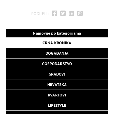
PODIJELI:
Najnovije po kategorijama
CRNA KRONIKA
DOGAĐANJA
GOSPODARSTVO
GRADOVI
HRVATSKA
KVARTOVI
LIFESTYLE