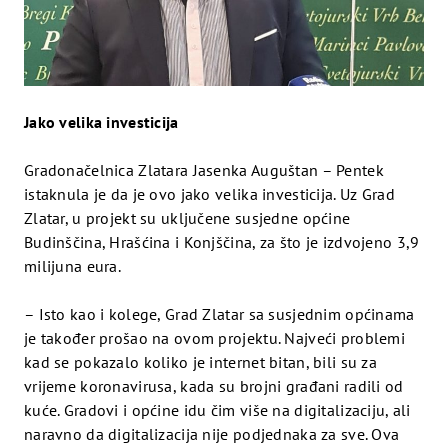
Jako velika investicija
Gradonačelnica Zlatara Jasenka Auguštan – Pentek
istaknula je da je ovo jako velika investicija. Uz Grad
Zlatar, u projekt su uključene susjedne općine
Budinščina, Hrašćina i Konjščina, za što je izdvojeno 3,9
milijuna eura.
– Isto kao i kolege, Grad Zlatar sa susjednim općinama
je također prošao na ovom projektu. Najveći problemi
kad se pokazalo koliko je internet bitan, bili su za
vrijeme koronavirusa, kada su brojni građani radili od
kuće. Gradovi i općine idu čim više na digitalizaciju, ali
naravno da digitalizacija nije podjednaka za sve. Ova