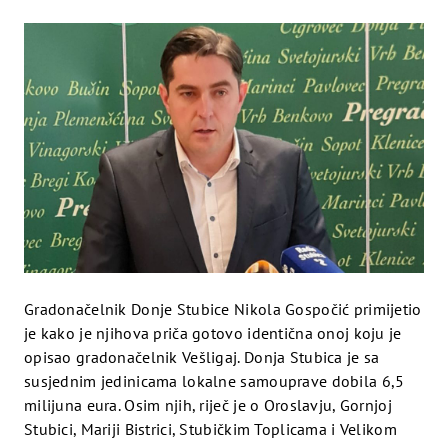
Gradonačelnik Donje Stubice Nikola Gospočić primijetio
je kako je njihova priča gotovo identična onoj koju je
opisao gradonačelnik Vešligaj. Donja Stubica je sa
susjednim jedinicama lokalne samouprave dobila 6,5
milijuna eura. Osim njih, riječ je o Oroslavju, Gornjoj
Stubici, Mariji Bistrici, Stubičkim Toplicama i Velikom