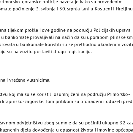
 primorsko-goranske policije navela je kako su provedenim
ate počinjenje 3. svibnja i 30. srpnja lani u Kostreni i Hreljinu 
jena tijekom prošle i ove godine na području Policijskih uprava
 su u bankomate provaljivali na način da su uporabom plinske sm
d provala u bankomate koristili su se prethodno ukradenim vozi
u su na vozilo postavili drugu registraciju.
na i vraćena vlasnicima.
ištvu kojima su se koristili osumnjičeni na području Primorsko-
i krapinsko-zagorske. Tom prilikom su pronađeni i oduzeti pre
državnom odvjetništvu zbog sumnje da su počinili ukupno 32 k
sam kaznenih djela dovođenja u opasnost života i imovine općeo