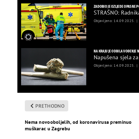
ZADOBIO JE OZLJEDE OPASNE P
STRAŠNO: Radnika 
Objavljeno: 14.09.2025.
NA KRAJU JE ODBILA VOĐENJE 
Napušena sjela za 
Objavljeno: 14.09.2025.
PRETHODNO
Nema novooboljelih, od koronavirusa preminuo
muškarac u Zagrebu