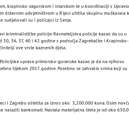
kom, krapinsko-zagorskom i istarskom te u koordinaciji s Uprav
skim državnim odvjetništvom u Rijeci uhitila skupinu muškaraca 
 sudjelovali su i policajci iz Senja.
vi kriminalističke policije Ravnateljstva policije kazao da su u
d 30, 34, 37, 40 i 42 godine s područja Zagrebačke i Krapinsko-
initelji ove vrste kaznenih djela.
e Policijske uprave primorsko-goranske kazao je da na njihovu
sebno tijekom 2017. godine. Posebno se zahvalio svima koji su
ijeci i Zagrebu oštetila za iznos oko 3,200.000 kuna. Osim novč
 se nalazili bankomati. Nastala materijalna šteta je od oko 630.