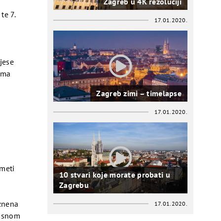
Zagreb u 4K rezoluciji
te 7.
17.01.2020.
jese
lima
Zagreb zimi – timelapse
17.01.2020.
dmeti
10 stvari koje morate probati u
Zagrebu
aznena
17.01.2020.
pasnom