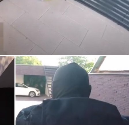
oje ćete naći u ažuriranoj verziji inninis.
 još vrijednijima.