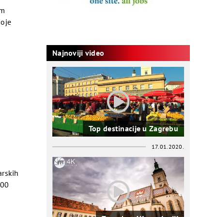
om
koje
Najnoviji video
Top destinacije u Zagrebu
17.01.2020.
arskih
000