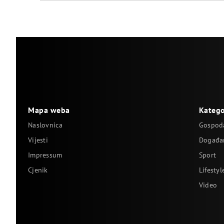
Mapa weba
Katego
Naslovnica
Gospod
Vijesti
Događa
Impressum
Sport
Cjenik
Lifestyl
Video