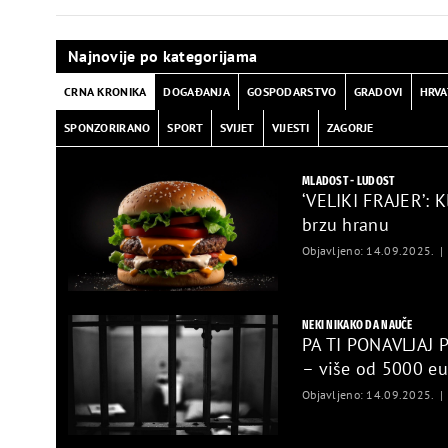
Najnovije po kategorijama
CRNA KRONIKA
DOGAĐANJA
GOSPODARSTVO
GRADOVI
HRVA
SPONZORIRANO
SPORT
SVIJET
VIJESTI
ZAGORJE
MLADOST - LUDOST
‘VELIKI FRAJER’: 
brzu hranu
Objavljeno: 14.09.2025.
NEKI NIKAKO DA NAUČE
PA TI PONAVLJAJ 
– više od 5000 eu
Objavljeno: 14.09.2025.