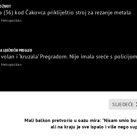
O ŽIVOT
(36) kod Čakovca prikliještio stroj za rezanje metala
Metropolitan
NA LIJEČNIČKI PREGLED
volan i ‘kruzala’ Pregradom. Nije imala sreće s policijo
Metropolitan
SLJEDEĆE
Mali balkon pretvorio u oazu mira: "Nisam smio buš
ali na kraju je sve ispalo i više nego su