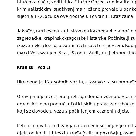
video
Blaženka Ćaćić, voditeljica Službe Općeg kriminaliteta
kriminalističkim istraživanjima riješene provale u bankom
siječnja i 22. ožujka ove godine u Lovranu i Dražicama.
Također, razriješena su i istovrsna kaznena djela počin
Pogledaj
zagrebačke, krapinsko-zagorske i istarske. Počinitelji
izazvali eksploziju, a zatim uzeli kazete s novcem. Ko
marki Volkswagen, Seat, Škoda i Audi, a u jednom slučaj
video
Krali su i vozila
Ukradeno je 12 osobnih vozila, a sva vozila su pronađe
Pogledaj
Obavljeno je i veći broj pretraga doma i vozila u vlasn
goranske te na području Policijskih uprava zagrebačke 
koji se dovode u vezu s počinjenjem kaznenih djela.
video
Petorica hrvatskih državljana kazneno su prijavljena 
djela od kojih 11 teških krađa (četiri u pokušaju), o