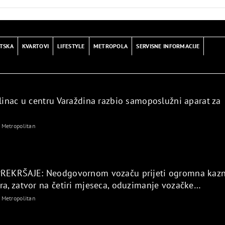
TSKA
KVARTOVI
LIFESTYLE
METROPOLA
SERVISNE INFORMACIJE
Klinac u centru Varaždina razbio samoposlužni aparat za
Metropolitan
PREKRŠAJE: Neodgovornom vozaču prijeti ogromna kaz
ra, zatvor na četiri mjeseca, oduzimanje vozačke…
Metropolitan