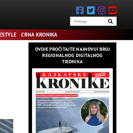
lje kemijske signale, a kockari obično imaju genetske ili
FESTYLE
CRNA KRONIKA
lje.
OVDJE PROČITAJTE NAJNOVIJI BROJ
REGIONALNOG DIGITALNOG
TJEDNIKA
kih igara i kasino igara u stvarnom vremenu.