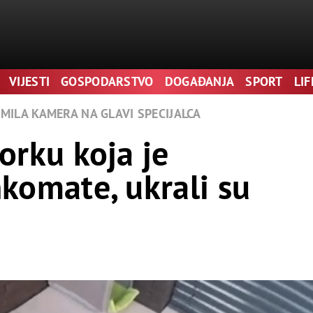
 može dovesti do drastičnih promjena u načinu na koji mozak ša
anom kockanju.
VIJESTI
GOSPODARSTVO
DOGAĐANJA
SPORT
LI
iše imena stranica ima od tih dobavljača, to će vjerojatno biti bo
MILA KAMERA NA GLAVI SPECIJALCA
djeli što je ovaj prijevoznik odlučio uključiti u njih.
orku koja je
nkomate, ukrali su
, tako i izgledi.
ba za kockanjem kroz opsežnu biblioteku igara na ploči, kartaš
astitim pravilima i kad god želite.