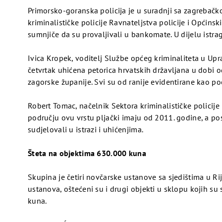
Primorsko-goranska policija je u suradnji sa zagrebač
kriminalističke policije Ravnateljstva policije i Općin
sumnjiče da su provaljivali u bankomate. U dijelu istrage
Ivica Kropek, voditelj Službe općeg kriminaliteta u Upra
četvrtak uhićena petorica hrvatskih državljana u dobi o
zagorske županije. Svi su od ranije evidentirane kao poč
Pogledaj
Robert Tomac, načelnik Sektora kriminalističke policij
području ovu vrstu pljački imaju od 2011. godine, a po
sudjelovali u istrazi i uhićenjima.
video
Šteta na objektima 630.000 kuna
Skupina je četiri novčarske ustanove sa sjedištima u R
Pogledaj
ustanova, oštećeni su i drugi objekti u sklopu kojih su
kuna.