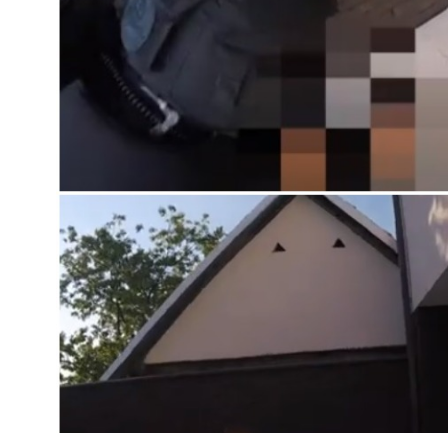
Slot Treasure Horse Bonusi I Besplatne Vrtnje
Izvorna igra ima nešto više simbola i dodatnih značajki od onih k
Elektronski Rulet Trikovi
Divlji simbol dodaje se nagradnim sekvencama kako bi ih učinili
Kako Pobijediti Rulet