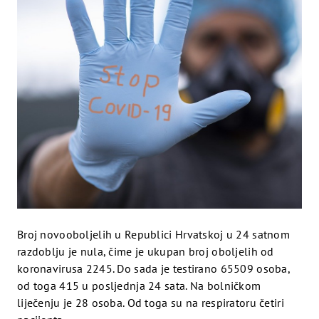
Hellspin Casino Recenzija I Iskustva 2025
Uz to, odgovoran je za aktiviranje besplatnih okretaja.
Imajte na umu da je 68.
Igrajte najbolji slot u hrvatskom kasinu 2024
Besplatne Igre Na Automatima
Ako vam se svidio moj sadržaj i želite dodati malo donoa, to će
biti cijenjeno.
Greatwin Casino Hr 2025 Review
Međutim, budite pametni i uvijek pročitajte uvjete pod kojima
se bonus dodjeljuje.
Slot Fluffy Favourites Bonusi I Besplatne Vrtnje
Broj novooboljelih u Republici Hrvatskoj u 24 satnom
razdoblju je nula, čime je ukupan broj oboljelih od
koronavirusa 2245. Do sada je testirano 65509 osoba,
od toga 415 u posljednja 24 sata. Na bolničkom
liječenju je 28 osoba. Od toga su na respiratoru četiri