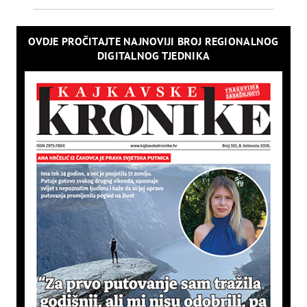
OVDJE PROČITAJTE NAJNOVIJI BROJ REGIONALNOG
DIGITALNOG TJEDNIKA