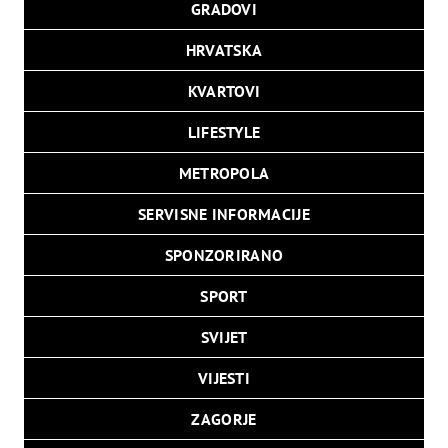
GRADOVI
HRVATSKA
KVARTOVI
LIFESTYLE
METROPOLA
SERVISNE INFORMACIJE
SPONZORIRANO
SPORT
SVIJET
VIJESTI
ZAGORJE