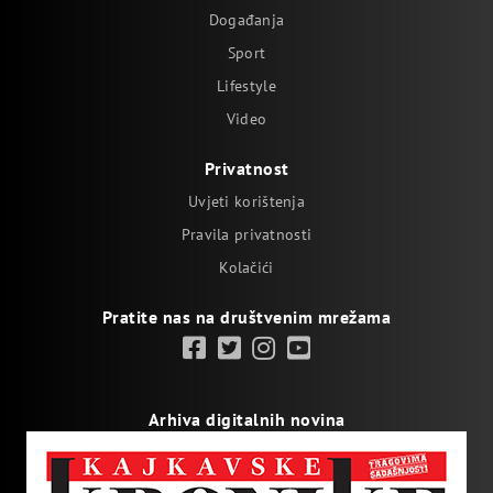
Događanja
Sport
Lifestyle
Video
Privatnost
Uvjeti korištenja
Pravila privatnosti
Kolačići
Pratite nas na društvenim mrežama
Arhiva digitalnih novina