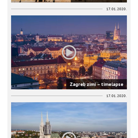
17.01.2020.
Zagreb zimi – timelapse
17.01.2020.