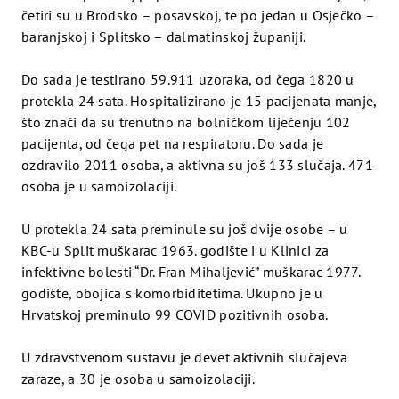
četiri su u Brodsko – posavskoj, te po jedan u Osječko –
baranjskoj i Splitsko – dalmatinskoj županiji.
Do sada je testirano 59.911 uzoraka, od čega 1820 u
protekla 24 sata. Hospitalizirano je 15 pacijenata manje,
što znači da su trenutno na bolničkom liječenju 102
pacijenta, od čega pet na respiratoru. Do sada je
ozdravilo 2011 osoba, a aktivna su još 133 slučaja. 471
osoba je u samoizolaciji.
U protekla 24 sata preminule su još dvije osobe – u
KBC-u Split muškarac 1963. godište i u Klinici za
infektivne bolesti “Dr. Fran Mihaljević” muškarac 1977.
godište, obojica s komorbiditetima. Ukupno je u
Hrvatskoj preminulo 99 COVID pozitivnih osoba.
U zdravstvenom sustavu je devet aktivnih slučajeva
zaraze, a 30 je osoba u samoizolaciji.