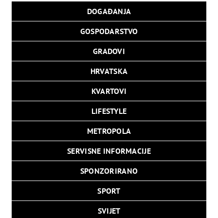
DOGAĐANJA
GOSPODARSTVO
GRADOVI
HRVATSKA
KVARTOVI
LIFESTYLE
METROPOLA
SERVISNE INFORMACIJE
SPONZORIRANO
SPORT
SVIJET