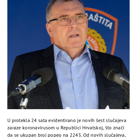
Kreditne kartice, debitne kartice i prepaid kartice.
Mummys Gold Casino 50 Free Spins
Neki igrači svaki tjedan teže velikoj, sudbonosnoj
pobjedi.
To je jedna od najvažnijih stvari.
Kasino trikovi popularni rulet 2024
Vegas Casino No Deposit Bonus
Nekoliko je promjena uvedeno u zakone o SOSINU, a najnovije
promjene iz 2024, usmjerene su na borbu protiv stranih
skupina koje pružaju ilegalne usluge kockanja na mreži
stanovnicima Australije.
Muchbetter Casino Recenzija I Iskustva 2025
Kad god razmišljate o internetskoj kockarnici, važno je
upoznati se s njezinim uvjetima i odredbama.
U protekla 24 sata evidentirano je novih šest slučajeva
Slot Five Star Bonusi I Besplatne Vrtnje
zaraze koronavirusom u Republici Hrvatskoj, što znači
da se ukupan broj popeo na 2243. Od novih slučajeva,