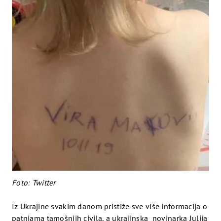
Internetski Kasino S Jeton Kasina 2025
Raznolikost softvera osigurava zadovoljavanje svih
potreba za kockanjem kroz opsežnu biblioteku igara na
ploči, kartaških igara i kasino igara u stvarnom vremenu.
Možete se igrati u svom toplom i ugodnom domu, prema
vlastitim pravilima i kad god želite.
Novi kasino automati za 2024
Slot Treasure Horse Bonusi I Besplatne Vrtnje
Izvorna igra ima nešto više simbola i dodatnih značajki od
onih koje ćete naći u ažuriranoj verziji inninis.
Elektronski Rulet Trikovi
Divlji simbol dodaje se nagradnim sekvencama kako bi ih
učinili još vrijednijima.
Foto: Twitter
Kako Pobijediti Rulet
Iz Ukrajine svakim danom pristiže sve više informacija o
patnjama tamošnjih civila, a ukrajinska novinarka Julija