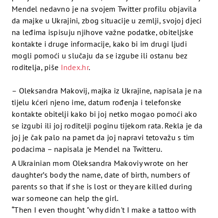
Mendel nedavno je na svojem Twitter profilu objavila
da majke u Ukrajini, zbog situacije u zemlji, svojoj djeci
na leđima ispisuju njihove važne podatke, obiteljske
kontakte i druge informacije, kako bi im drugi ljudi
mogli pomoći u slučaju da se izgube ili ostanu bez
roditelja, piše
Index.hr
.
– Oleksandra Makovij, majka iz Ukrajine, napisala je na
tijelu kćeri njeno ime, datum rođenja i telefonske
kontakte obitelji kako bi joj netko mogao pomoći ako
se izgubi ili joj roditelji poginu tijekom rata. Rekla je da
joj je čak palo na pamet da joj napravi tetovažu s tim
podacima – napisala je Mendel na Twitteru.
A Ukrainian mom Oleksandra Makoviy wrote on her
daughter’s body the name, date of birth, numbers of
parents so that if she is lost or they are killed during
war someone can help the girl.
“Then I even thought "why didn't I make a tattoo with