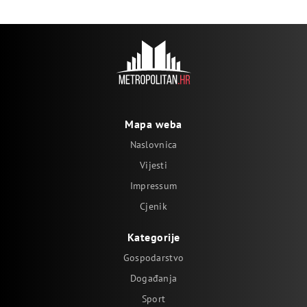
Mapa weba
Naslovnica
Vijesti
Impressum
Cjenik
Kategorije
Gospodarstvo
Događanja
Sport