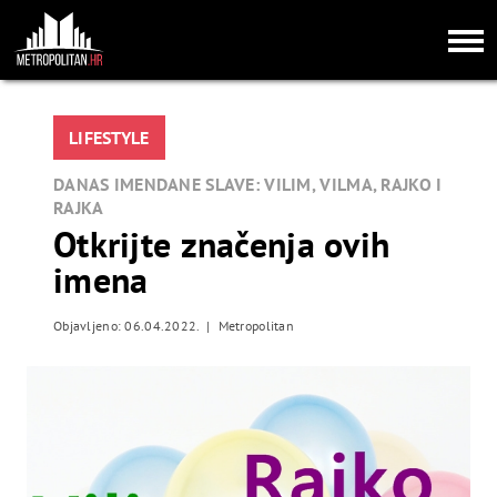
Novi kockanje u viejas casinu online 2024
Slot Double Lucky Line Bonusi I Besplatne Vrtnje
: Prije
nego što su je stekli, Innosi 2024, godine razvijali su
ove igre pod vlastitom markom – innoini.
LIFESTYLE
Slot Wizard Shop Bonusi I Besplatne Vrtnje
- Iako nitko
DANAS IMENDANE SLAVE: VILIM, VILMA, RAJKO I
ne osporava dobro zaokruženi skup vještina u vezi s
RAJKA
tim, oni nikako nisu jedina tvrtka koja radi ono što rade,
Otkrijte značenja ovih
konkurencija u industriji igara je žestoka, zahvaljujući
malom dijelu mnoštvu istočnoeuropskih programera
imena
koji vrtoglavom brzinom puštaju utore, Casino softver i
platforme.
Objavljeno: 06.04.2022.
Metropolitan
Najbolja Revolut Kasina 2025
: Predlaže se pooštravanje
sustava sankcija kako bi se ograničila ilegalna
konkurencija nelicenciranih kockarnica.
Vrhunski poker u hrvatskoj besplatno 2024