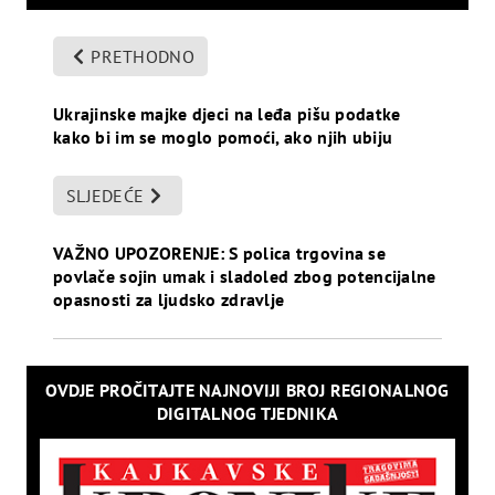
PRETHODNO
Ukrajinske majke djeci na leđa pišu podatke
kako bi im se moglo pomoći, ako njih ubiju
SLJEDEĆE
VAŽNO UPOZORENJE: S polica trgovina se
povlače sojin umak i sladoled zbog potencijalne
opasnosti za ljudsko zdravlje
OVDJE PROČITAJTE NAJNOVIJI BROJ REGIONALNOG
DIGITALNOG TJEDNIKA