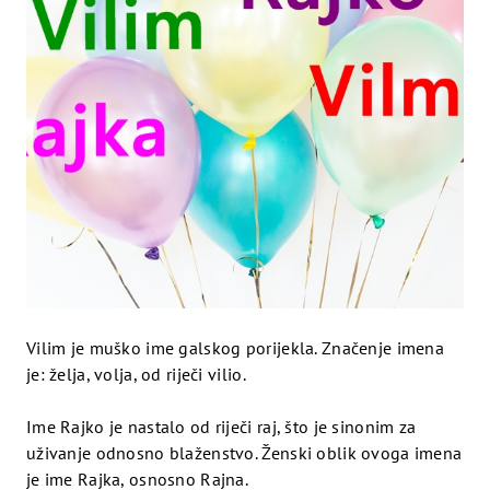
Bingo 26 Kolo
Tu je i ukusan bonus za 2, i 3, polog.
Nextgen Casino Igre Recenzija
Kao što ime sugerira, glavna tema ovog utora je svijet
zmajeva, gdje su igrači u potrazi za nevjerojatnim
bogatstvom.
Koristeći svoj dodatni novac, možete testirati igre,
uključujući jackpot slotove, od inin, inin, Inin, kao i druge
pružatelje igara.
Brojanje karata za poker 2024
Texas Holdem Uzivo
Vilim je muško ime galskog porijekla. Značenje imena
Ako imate bilo kakvih pitanja ili poteškoća, sve što trebate
je: želja, volja, od riječi vilio.
učiniti je pritisnuti gumb izbornika i on će vam dati objašnjenje
tablice isplata.
Ime Rajko je nastalo od riječi raj, što je sinonim za
Grande Vegas Casino No Deposit Bonus
uživanje odnosno blaženstvo. Ženski oblik ovoga imena
Jednom kada netko nauči osnove o tome što je u vezi s
je ime Rajka, osnosno Rajna.
inninsom, to bi moglo uspjeti i za vas.