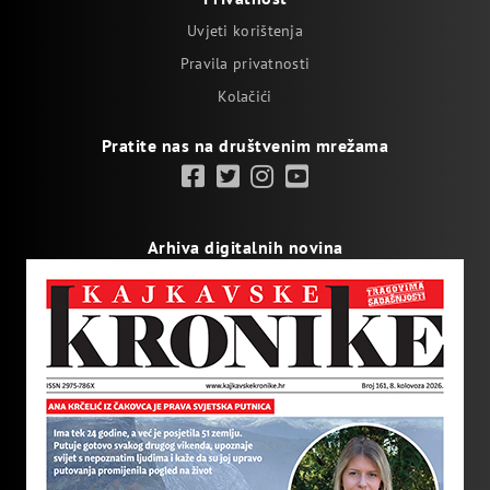
Uvjeti korištenja
Pravila privatnosti
Kolačići
Pratite nas na društvenim mrežama
Arhiva digitalnih novina