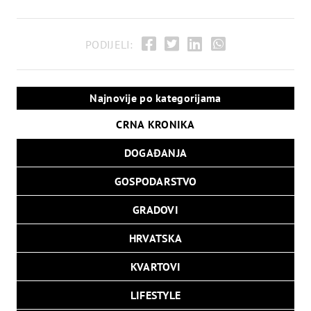
Slot Haunted House Bonusi I Besplatne Vrtnje
PODIJELI:
Najnovije po kategorijama
CRNA KRONIKA
DOGAĐANJA
GOSPODARSTVO
GRADOVI
HRVATSKA
KVARTOVI
LIFESTYLE