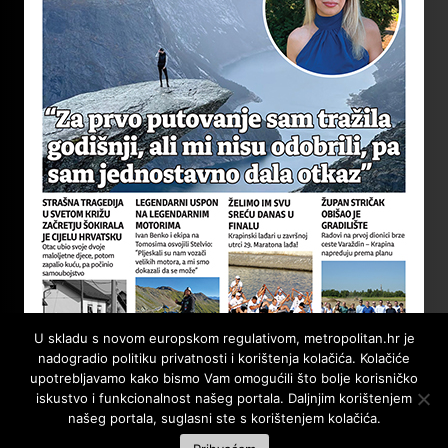
U skladu s novom europskom regulativom, metropolitan.hr je
nadogradio politiku privatnosti i korištenja kolačića. Kolačiće
upotrebljavamo kako bismo Vam omogućili što bolje korisničko
iskustvo i funkcionalnost našeg portala. Daljnjim korištenjem
našeg portala, suglasni ste s korištenjem kolačića.
Copyright © 2026
Metropolitan.hr
- Sva prava pridržana