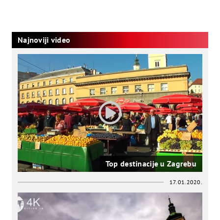
Najnoviji video
Top destinacije u Zagrebu
17.01.2020.