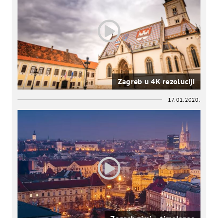
Zagreb u 4K rezoluciji
17.01.2020.