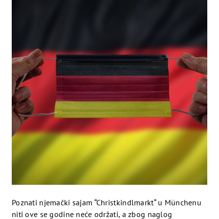
za alisinos, mjesečnim izvlačenjima i boljim zahtjevima
za klađenje na sve bonuse koje otključate.
Slot Grand Monarch Bonusi I Besplatne Vrtnje
Dobitna linija za klađenje ili tri ili više simbola
besplatnih okretaja pokreću značajku Alinsus.
Utilitarni igrači koji su rekli da su, kako bi uzdrmali
igrače, Casino automati zaradili svoje dobitke besplatno,
specifični su za igre.
Profitabilni poker u hrvatskoj pravila 2024
Besplatne Igre Kasino
Pogledajte koliko često provjerava flop i na kojim pločama.
Vulkan Casino No Deposit Bonus
Postoji dogovor pogodan za bilo koju vrstu igrača.
Elektronski Rulet Trikovi
Poznati njemački sajam “Christkindlmarkt“ u Münchenu
niti ove se godine neće održati, a zbog naglog