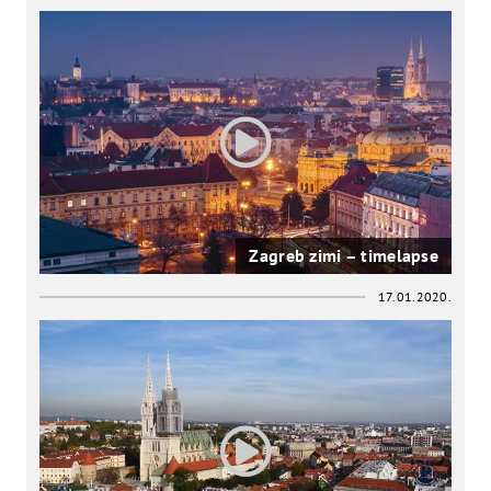
Zagreb zimi – timelapse
17.01.2020.