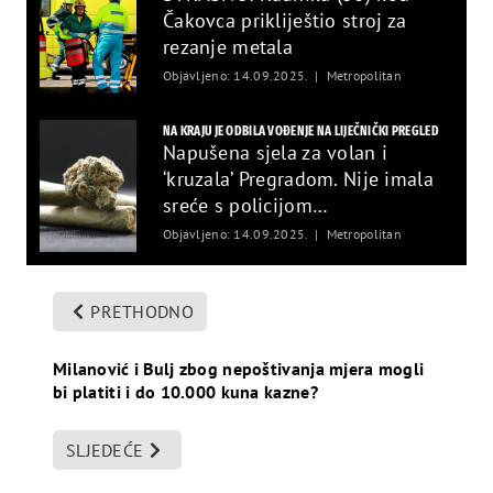
Čakovca prikliještio stroj za
rezanje metala
Objavljeno: 14.09.2025.
Metropolitan
NA KRAJU JE ODBILA VOĐENJE NA LIJEČNIČKI PREGLED
Napušena sjela za volan i
‘kruzala’ Pregradom. Nije imala
sreće s policijom…
Objavljeno: 14.09.2025.
Metropolitan
PRETHODNO
Milanović i Bulj zbog nepoštivanja mjera mogli
bi platiti i do 10.000 kuna kazne?
SLJEDEĆE