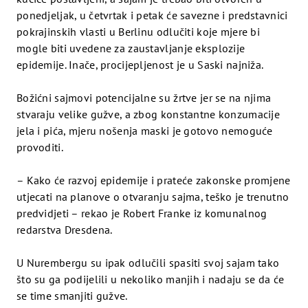
ponedjeljak, u četvrtak i petak će savezne i predstavnici
pokrajinskih vlasti u Berlinu odlučiti koje mjere bi
mogle biti uvedene za zaustavljanje eksplozije
epidemije. Inače, procijepljenost je u Saski najniža.
Božićni sajmovi potencijalne su žrtve jer se na njima
stvaraju velike gužve, a zbog konstantne konzumacije
jela i pića, mjeru nošenja maski je gotovo nemoguće
provoditi.
– Kako će razvoj epidemije i prateće zakonske promjene
utjecati na planove o otvaranju sajma, teško je trenutno
predvidjeti – rekao je Robert Franke iz komunalnog
redarstva Dresdena.
U Nurembergu su ipak odlučili spasiti svoj sajam tako
što su ga podijelili u nekoliko manjih i nadaju se da će
se time smanjiti gužve.