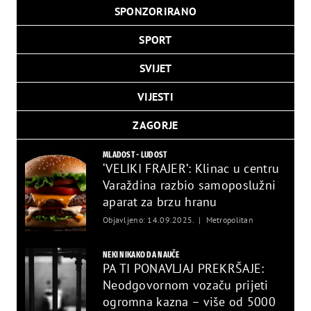
SPONZORIRANO
SPORT
SVIJET
VIJESTI
ZAGORJE
MLADOST - LUDOST
‘VELIKI FRAJER’: Klinac u centru
Varaždina razbio samoposlužni
aparat za brzu hranu
Objavljeno: 14.09.2025.
Metropolitan
NEKI NIKAKO DA NAUČE
PA TI PONAVLJAJ PREKRŠAJE:
Neodgovornom vozaču prijeti
ogromna kazna – više od 5000