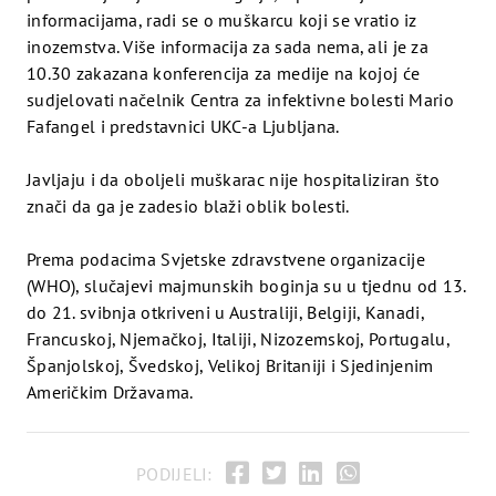
informacijama, radi se o muškarcu koji se vratio iz
inozemstva. Više informacija za sada nema, ali je za
10.30 zakazana konferencija za medije na kojoj će
sudjelovati načelnik Centra za infektivne bolesti Mario
Fafangel i predstavnici UKC-a Ljubljana.
Javljaju i da oboljeli muškarac nije hospitaliziran što
znači da ga je zadesio blaži oblik bolesti.
Prema podacima Svjetske zdravstvene organizacije
(WHO), slučajevi majmunskih boginja su u tjednu od 13.
do 21. svibnja otkriveni u Australiji, Belgiji, Kanadi,
Francuskoj, Njemačkoj, Italiji, Nizozemskoj, Portugalu,
Španjolskoj, Švedskoj, Velikoj Britaniji i Sjedinjenim
Američkim Državama.
PODIJELI: