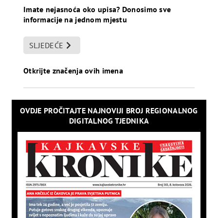
Imate nejasnoća oko upisa? Donosimo sve
informacije na jednom mjestu
SLJEDEĆE
Otkrijte značenja ovih imena
OVDJE PROČITAJTE NAJNOVIJI BROJ REGIONALNOG
DIGITALNOG TJEDNIKA