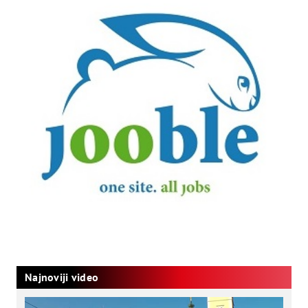
Najnoviji video