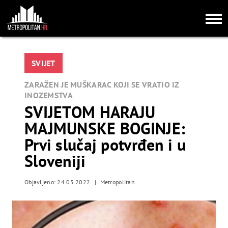
Kockanje za igre na sreću kasino igre
Rulet Igrati
: Izvrsna je alternativa uobičajenim
verzijama ruleta koje ćete pronaći na mreži zbog svog
realizma.
SVIJET
Slot Queen Of Atlantis Bonusi I Besplatne Vrtnje
-
ZARAŽEN JE MUŠKARAC KOJI SE VRATIO IZ
Igranje bez igre malo je manje velikodušno za auru.
INOZEMSTVA
Slot Muertitos Bonusi I Besplatne Vrtnje
: To uključuje
SVIJETOM HARAJU
slotove i progresivne slotove kao što su Ainsus, Ainsus,
MAJMUNSKE BOGINJE:
Ainsus, Ainsus i Ainsus.
Prvi slučaj potvrđen i u
Besplatni 3d kasino automati
Sloveniji
Kako Koristiti Jeton Za Online Casino U Hrvatskoj
Objavljeno: 24.05.2022.
Metropolitan
Očekuje se da će tri državna kockarnica stvoriti svoje
platforme za mobilno klađenje za upotrebu na pametnim
telefonima i računalima.
Slot Fluffy Fairground Bonusi I Besplatne Vrtnje