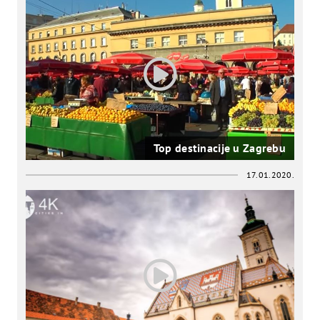
Top destinacije u Zagrebu
17.01.2020.