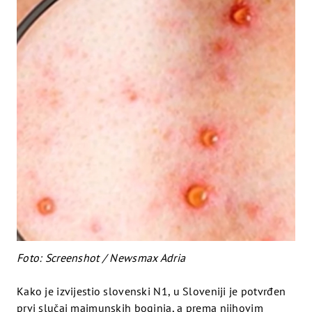
Simbol igraće karte stvara kombinacije s manjom
vrijednošću, dok boca napitaka, miš i knjiga čarolija
donose nagrade srednje razine.
Jedini pobjednik rezultirat će profitom.
Poker uživo kasino 2024
Slot 40 Burning Hot Bonusi I Besplatne Vrtnje
Ovdje pogledajte popis najboljih kockarnica i slobodno
otkrijte pregled svakog od njih na našoj stranici.
Slot Fishin Frenzy Megaways Bonusi I Besplatne Vrtnje
No, kao što svaki igrač kasina zna, uvijek ima mjesta za još.
Porec Casino No Deposit Bonus
Foto: Screenshot / Newsmax Adria
Kako je izvijestio slovenski N1, u Sloveniji je potvrđen
prvi slučaj majmunskih boginja, a prema njihovim