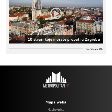
10 stvari koje morate probati u Zagrebu
17.01.2020.
Mapa weba
Naslovnica