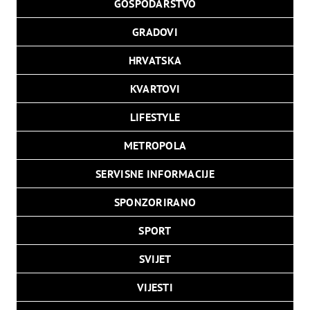
GOSPODARSTVO
GRADOVI
HRVATSKA
KVARTOVI
LIFESTYLE
METROPOLA
SERVISNE INFORMACIJE
SPONZORIRANO
SPORT
SVIJET
VIJESTI