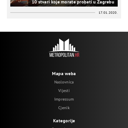
10 stvari koje morate probati u Zagrebu
17.01.2020.
Mapa weba
Naslovnica
Vijesti
Impressum
Cjenik
Kategorije