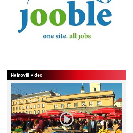
Najnoviji video