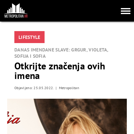
Kockanje s kasinom s besplatnim okretima na internetu 2024
Craps Casino No Deposit Bonus
: Uobičajeni zahtjevi za
klađenje također se primjenjuju na ovaj bonus.
Slot House Of Doom 2 The Crypt Bonusi I Besplatne
LIFESTYLE
Vrtnje
- Kada igrate odgovarajuće casino igre, možete
DANAS IMENDANE SLAVE: GRGUR, VIOLETA,
pretvoriti iznos svog bonusa u gotovinu.
SOFIJA I SOFIA
1x2 Gaming Slot Igre Igrajte Besplatno
: Igrači koji daju
Otkrijte značenja ovih
dodatnu okladu također imaju pravo na bonus za snijeg
imena
koji dobivaju ako netko drugi za stolom osvoji mega ili
veliki progresivni jackpot.
Objavljeno: 25.05.2022.
Metropolitan
Kasino vrhunski pobjednički poker u hrvatskoj
Elektronski Rulet Kombinacije
Kladionica neće propustiti ponuditi mogućnosti poput
nogometnih, teniskih i bejzbol utakmica širom svijeta, s
posebnim naglaskom na međunarodne i nacionalne