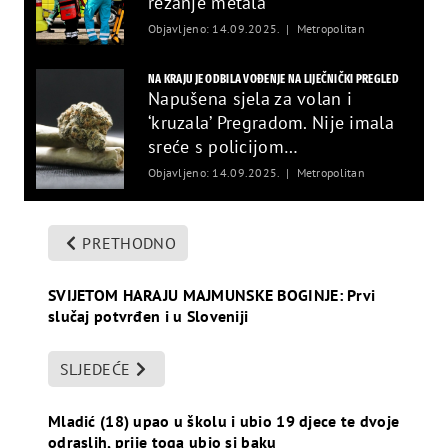
rezanje metala
Objavljeno: 14.09.2025.
Metropolitan
NA KRAJU JE ODBILA VOĐENJE NA LIJEČNIČKI PREGLED
Napušena sjela za volan i
‘kruzala’ Pregradom. Nije imala
sreće s policijom…
Objavljeno: 14.09.2025.
Metropolitan
PRETHODNO
SVIJETOM HARAJU MAJMUNSKE BOGINJE: Prvi
slučaj potvrđen i u Sloveniji
SLJEDEĆE
Mladić (18) upao u školu i ubio 19 djece te dvoje
odraslih, prije toga ubio si baku