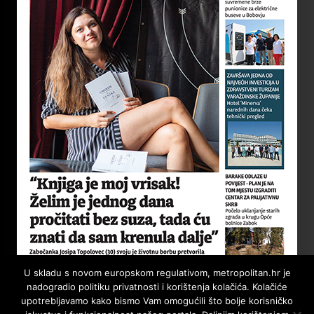
U skladu s novom europskom regulativom, metropolitan.hr je
nadogradio politiku privatnosti i korištenja kolačića. Kolačiće
upotrebljavamo kako bismo Vam omogućili što bolje korisničko