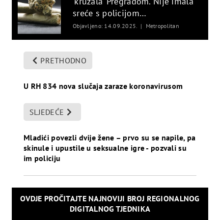
‘kruzala’ Pregradom. Nije imala
sreće s policijom…
Objavljeno: 14.09.2025.
Metropolitan
PRETHODNO
U RH 834 nova slučaja zaraze koronavirusom
SLJEDEĆE
Mladići povezli dvije žene – prvo su se napile, pa
skinule i upustile u seksualne igre - pozvali su
im policiju
OVDJE PROČITAJTE NAJNOVIJI BROJ REGIONALNOG
DIGITALNOG TJEDNIKA