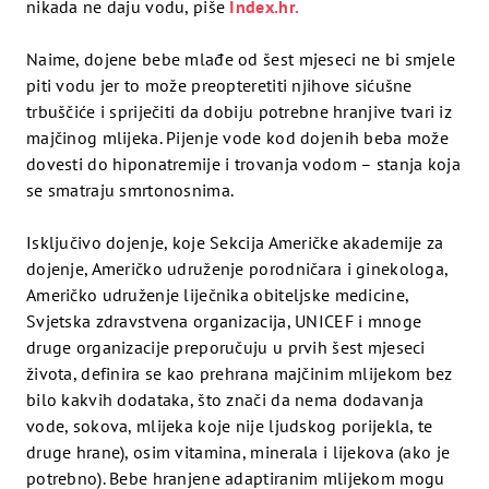
nikada ne daju vodu, piše
Index.hr.
Naime, dojene bebe mlađe od šest mjeseci ne bi smjele
piti vodu jer to može preopteretiti njihove sićušne
trbuščiće i spriječiti da dobiju potrebne hranjive tvari iz
majčinog mlijeka. Pijenje vode kod dojenih beba može
dovesti do hiponatremije i trovanja vodom – stanja koja
se smatraju smrtonosnima.
Isključivo dojenje, koje Sekcija Američke akademije za
dojenje, Američko udruženje porodničara i ginekologa,
Američko udruženje liječnika obiteljske medicine,
Svjetska zdravstvena organizacija, UNICEF i mnoge
druge organizacije preporučuju u prvih šest mjeseci
života, definira se kao prehrana majčinim mlijekom bez
bilo kakvih dodataka, što znači da nema dodavanja
vode, sokova, mlijeka koje nije ljudskog porijekla, te
druge hrane), osim vitamina, minerala i lijekova (ako je
potrebno). Bebe hranjene adaptiranim mlijekom mogu