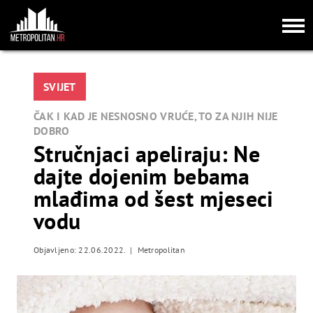
Online kasino virtualni poker u hrvatskoj 2024
Slot Wild Heist At Peacock Manor Bonusi I Besplatne
Vrtnje
: Evo nekoliko ključnih točaka na koje morate
paziti, počevši od osnovnih stvari.
SVIJET
Slot Sweet Alchemy Bonusi I Besplatne Vrtnje
- Da se ne
ČAK I KAD JE NESNOSNO VRUĆE, TO ZA NJIH NIJE
biste razbili, prodali kuću, bubreg, a možda čak i svoju
DOBRO
djecu, igrajte se s fiksnom količinom novca koju ste
Stručnjaci apeliraju: Ne
spremni izgubiti.
dajte dojenim bebama
Zodiac Casino Recenzija I Iskustva 2025
: Voli igre s
mlađima od šest mjeseci
besplatnim okretajima i kaže da su moje igre dosadne i
da igranjem njih nećete ništa osvojiti.
vodu
Besplatni slotovi bez registracije za igranje 2024
Objavljeno: 22.06.2022.
Metropolitan
Novi Casino U Splitu
Korištenje 128-bitnog enkripcije za EINSIS jamči zaštitu
vašeg novca i osobnih podataka.