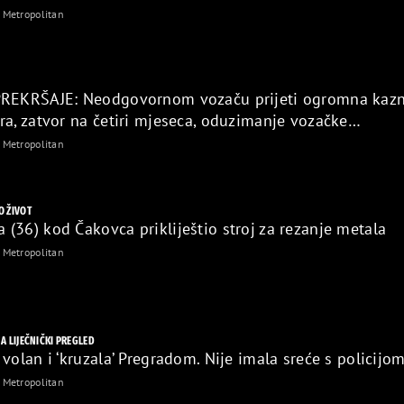
Metropolitan
PREKRŠAJE: Neodgovornom vozaču prijeti ogromna kaz
ra, zatvor na četiri mjeseca, oduzimanje vozačke…
Metropolitan
O ŽIVOT
(36) kod Čakovca prikliještio stroj za rezanje metala
Metropolitan
NA LIJEČNIČKI PREGLED
volan i ‘kruzala’ Pregradom. Nije imala sreće s policijo
Metropolitan