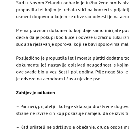
Sud u Novom Zelandu odbacio je tužbu žene protiv bivš
propustila let kojim je trebala stići na koncert s prijat
usmeni dogovor u kojem se obvezao odvesti je na aero
Prema pravnom dokumentu koji daje samo inicijale podno
dečka da je pokupi kod kuće i odveze u zračnu luku izm
sudu za rješavanje sporova, koji se bavi sporovima mal
Pogledaj
Posljedično je propustila let i morala platiti dodatne t
dokumentu još nastavlja opisivati neugodnosti s kojima 
ove svađe bio u vezi šest i pol godina. Prije nego što j
video
je odveze na aerodrom i čuva njezine pse.
Zahtjev je odbačen
– Partneri, prijatelji i kolege sklapaju društvene dogo
Pogledaj
strane ne izvrše čin koji pokazuje namjeru da će izvršit
– Kad prijatelj ne održi svoje obećanje, druga osoba mož