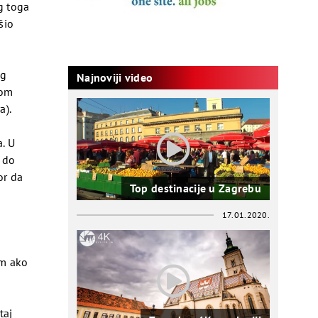
g toga
šio
og
Najnoviji video
kom
a).
a. U
 do
or da
Top destinacije u Zagrebu
17.01.2020.
im ako
taj