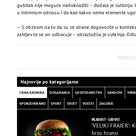
video
gubitak nije moguće nadoknaditi – dodala je sutkinja. 
u intimnom odnosu i da kao takvo nema elemente ugo
– S obzirom na to da su se strane dogovorile u kontek
zahtjev te se on odbacuje – obrazložila je sutkinja. Odl
Pogledaj
video
PODIJEL
Najnovije po kategorijama
Pogledaj
CRNA KRONIKA
DOGAĐANJA
GOSPODARSTVO
GRADOVI
HRVA
SPONZORIRANO
SPORT
SVIJET
VIJESTI
ZAGORJE
video
MLADOST - LUDOST
‘VELIKI FRAJER’: 
brzu hranu