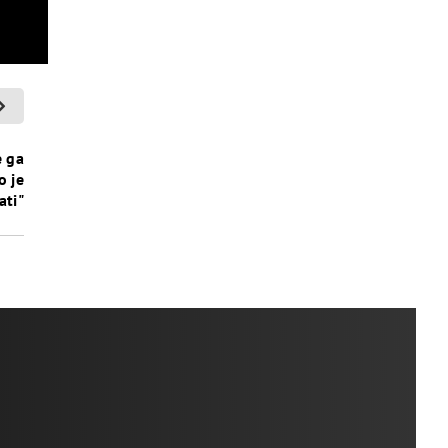
e ga
o je
ati"