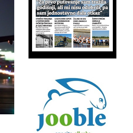
ekom pandemije i prema usmjeravanju resursa prema onim