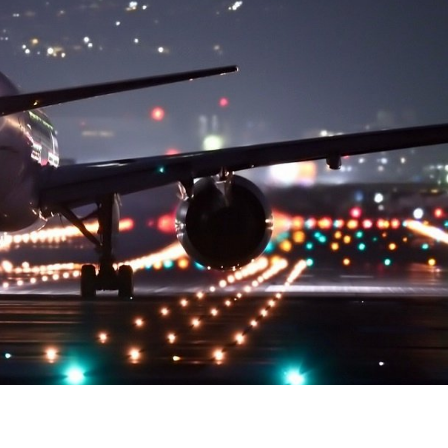
ivanju smjernica za sigurno funkcioniranje osnovnih usluga tij
enim vremenima.
 puno oklada koje će vas spriječiti da dosadite.