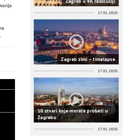
Zagreb u 4K rezoluciji
imanja
17.01.2020.
na
.
Zagreb zimi – timelapse
17.01.2020.
10 stvari koje morate probati u
Zagrebu
17.01.2020.