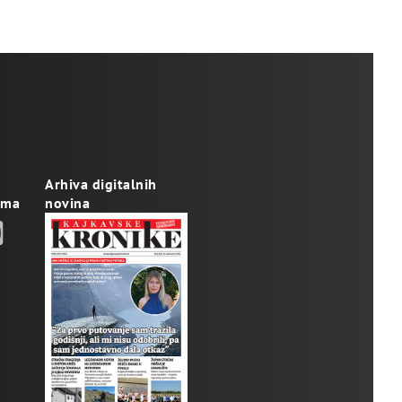
Arhiva digitalnih
ama
novina