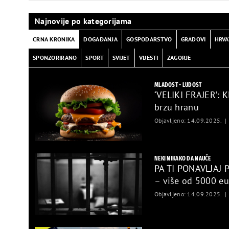
video
Najnovije po kategorijama
CRNA KRONIKA
DOGAĐANJA
GOSPODARSTVO
GRADOVI
HRVA
Pogledaj
SPONZORIRANO
SPORT
SVIJET
VIJESTI
ZAGORJE
MLADOST - LUDOST
‘VELIKI FRAJER’: 
video
brzu hranu
Objavljeno: 14.09.2025.
Pogledaj
NEKI NIKAKO DA NAUČE
PA TI PONAVLJAJ 
– više od 5000 eu
video
Objavljeno: 14.09.2025.