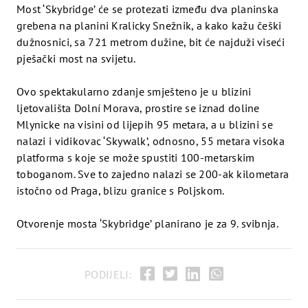
Most ‘Skybridge’ će se protezati između dva planinska
grebena na planini Kralicky Snežnik, a kako kažu češki
dužnosnici, sa 721 metrom dužine, bit će najduži viseći
pješački most na svijetu.
Ovo spektakularno zdanje smješteno je u blizini
ljetovališta Dolní Morava, prostire se iznad doline
Mlynicke na visini od lijepih 95 metara, a u blizini se
nalazi i vidikovac ‘Skywalk’, odnosno, 55 metara visoka
platforma s koje se može spustiti 100-metarskim
toboganom. Sve to zajedno nalazi se 200-ak kilometara
istočno od Praga, blizu granice s Poljskom.
Otvorenje mosta ‘Skybridge’ planirano je za 9. svibnja.
PODIJELI: