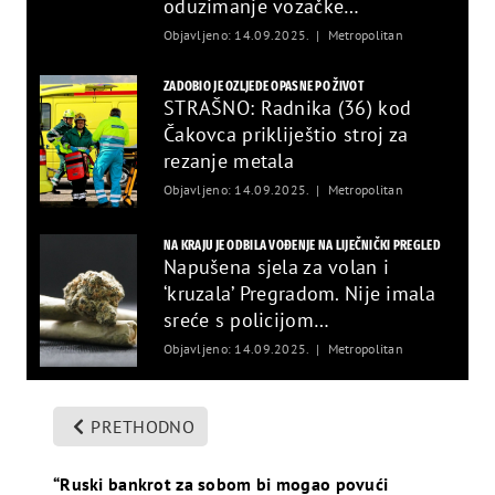
oduzimanje vozačke…
Objavljeno: 14.09.2025.
Metropolitan
ZADOBIO JE OZLJEDE OPASNE PO ŽIVOT
STRAŠNO: Radnika (36) kod
Čakovca prikliještio stroj za
rezanje metala
Objavljeno: 14.09.2025.
Metropolitan
NA KRAJU JE ODBILA VOĐENJE NA LIJEČNIČKI PREGLED
Napušena sjela za volan i
‘kruzala’ Pregradom. Nije imala
sreće s policijom…
Objavljeno: 14.09.2025.
Metropolitan
PRETHODNO
“Ruski bankrot za sobom bi mogao povući