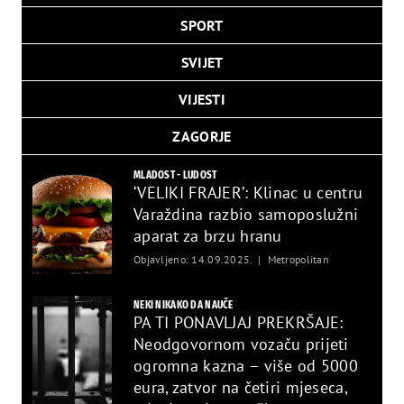
SPORT
SVIJET
VIJESTI
ZAGORJE
MLADOST - LUDOST
‘VELIKI FRAJER’: Klinac u centru
Varaždina razbio samoposlužni
aparat za brzu hranu
Objavljeno: 14.09.2025.
Metropolitan
NEKI NIKAKO DA NAUČE
PA TI PONAVLJAJ PREKRŠAJE:
Neodgovornom vozaču prijeti
ogromna kazna – više od 5000
eura, zatvor na četiri mjeseca,