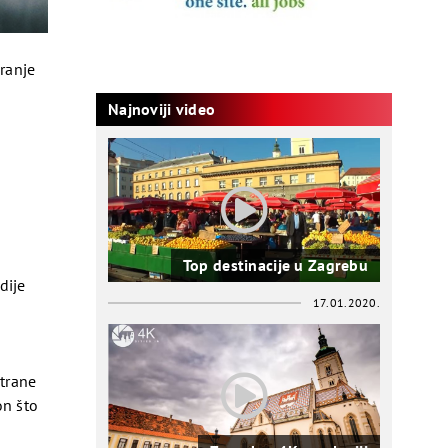
ranje
Najnoviji video
Top destinacije u Zagrebu
dije
17.01.2020.
strane
on što