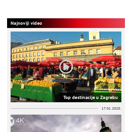
Najnoviji video
Top destinacije u Zagrebu
17.01.2020.