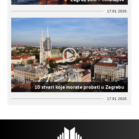
17.01.2020.
10 stvari koje morate probati u Zagrebu
17.01.2020.