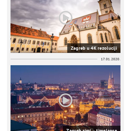
Zagreb u 4K rezoluciji
17.01.2020.
Zagreb zimi – timelapse