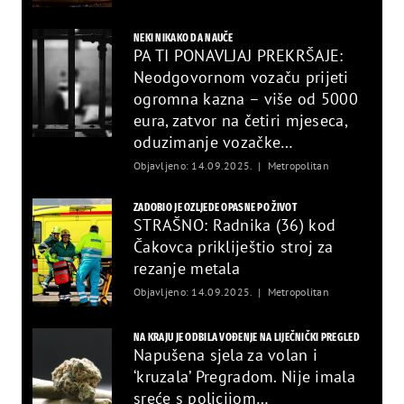
NEKI NIKAKO DA NAUČE
PA TI PONAVLJAJ PREKRŠAJE:
Neodgovornom vozaču prijeti
ogromna kazna – više od 5000
eura, zatvor na četiri mjeseca,
oduzimanje vozačke…
Objavljeno: 14.09.2025.
Metropolitan
ZADOBIO JE OZLJEDE OPASNE PO ŽIVOT
STRAŠNO: Radnika (36) kod
Čakovca prikliještio stroj za
rezanje metala
Objavljeno: 14.09.2025.
Metropolitan
NA KRAJU JE ODBILA VOĐENJE NA LIJEČNIČKI PREGLED
Napušena sjela za volan i
‘kruzala’ Pregradom. Nije imala
sreće s policijom…