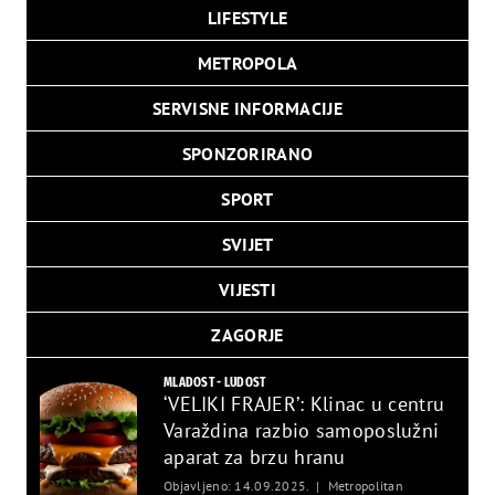
LIFESTYLE
METROPOLA
SERVISNE INFORMACIJE
SPONZORIRANO
SPORT
SVIJET
VIJESTI
ZAGORJE
MLADOST - LUDOST
‘VELIKI FRAJER’: Klinac u centru
Varaždina razbio samoposlužni
aparat za brzu hranu
Objavljeno: 14.09.2025.
Metropolitan