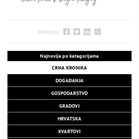
PODIJELI:
Najnovije po kategorijama
CRNA KRONIKA
DOGAĐANJA
GOSPODARSTVO
GRADOVI
HRVATSKA
KVARTOVI