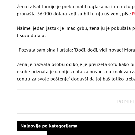
Žena iz Kalifornije je preko malih oglasa na internetu 
pronašla 36.000 dolara koji su bili u nju ušiveni, piše
P
Naime, jedan jastuk je imao grbu, žena ju je pokušala p
tisuća dolara.
-Pozvala sam sina i urlala: ‘Dođi, dođi, vidi novac! Mor
Pogledaj
Žena je nazvala osobu od koje je preuzela sofu kako bi 
osobe priznala je da nije znala za novac, a u znak zahva
centru za svoje poštenje“ dodavši da joj baš toliko treb
video
PODIJEL
Pogledaj
Najnovije po kategorijama