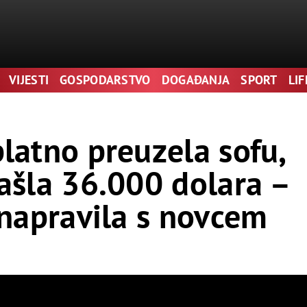
24
ti množitelje.
VIJESTI
GOSPODARSTVO
DOGAĐANJA
SPORT
LI
ijatelj odluči otvoriti ovu igru, njihova će vam slika odmah doći
i u najromantičniji grad na svijetu – Pariz.
latno preuzela sofu,
u 2024
ašla 36.000 dolara –
vima dovodi do različitih rezultata.
 napravila s novcem
tno odvesti u veliku školu u filmu 'Inninis' sljedeće sezone igraj
a kao i fizička kockarnica, ali uz dodatnu pogodnost pristupa u
2024