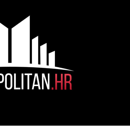
nema razloga da tako brzo povećavate svoje oklade.
samo na prve retke.