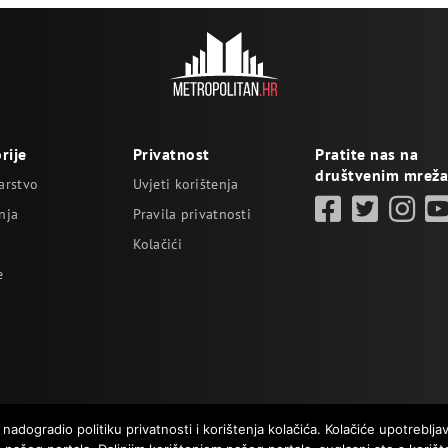
rije
Privatnost
Pratite nas na
društvenim mrež
arstvo
Uvjeti korištenja
nja
Pravila privatnosti
Kolačići
e
dogradio politiku privatnosti i korištenja kolačića. Kolačiće upotreblj