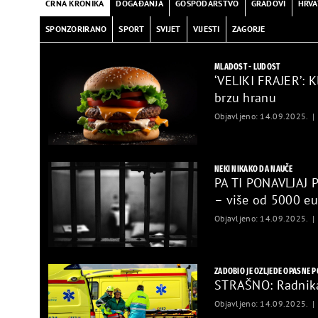
video
CRNA KRONIKA
DOGAĐANJA
GOSPODARSTVO
GRADOVI
HRVA
SPONZORIRANO
SPORT
SVIJET
VIJESTI
ZAGORJE
MLADOST - LUDOST
‘VELIKI FRAJER’: 
Pogledaj
brzu hranu
Objavljeno: 14.09.2025.
video
NEKI NIKAKO DA NAUČE
PA TI PONAVLJAJ 
– više od 5000 eu
Pogledaj
Objavljeno: 14.09.2025.
video
ZADOBIO JE OZLJEDE OPASNE P
STRAŠNO: Radnika 
Objavljeno: 14.09.2025.