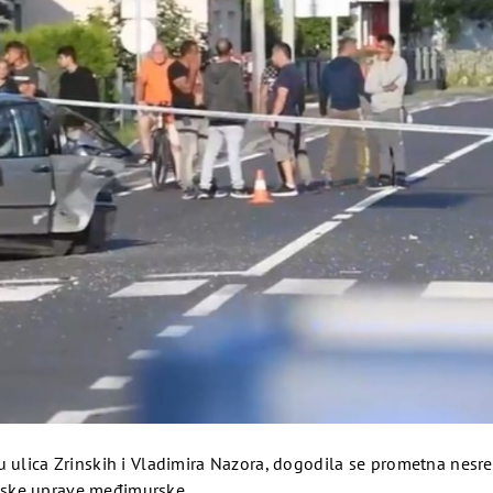
promjene iz 2024, usmjerene su na borbu protiv stranih skupin
ti se s njezinim uvjetima i odredbama.
u ulica Zrinskih i Vladimira Nazora, dogodila se prometna nesr
cijske uprave međimurske.