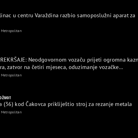
Klinac u centru Varaždina razbio samoposlužni aparat za
Metropolitan
PREKRŠAJE: Neodgovornom vozaču prijeti ogromna kaz
ra, zatvor na četiri mjeseca, oduzimanje vozačke…
Metropolitan
O ŽIVOT
(36) kod Čakovca prikliještio stroj za rezanje metala
Metropolitan