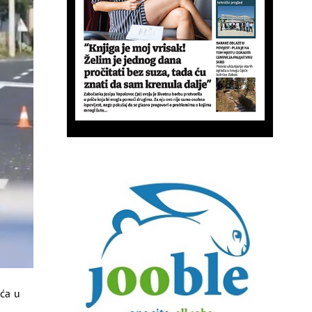
a koje pružaju ilegalne usluge kockanja na mreži
eća u