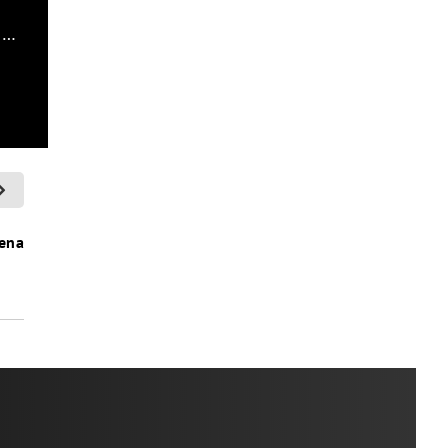
m…
mena