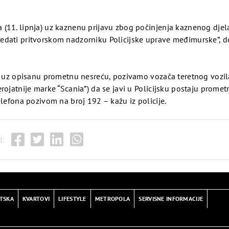
 (11. lipnja) uz kaznenu prijavu zbog počinjenja kaznenog djel
edati pritvorskom nadzorniku Policijske uprave međimurske”, d
no uz opisanu prometnu nesreću, pozivamo vozača teretnog vozil
rojatnije marke “Scania”) da se javi u Policijsku postaju promet
elefona pozivom na broj 192 – kažu iz policije.
I:
TSKA
KVARTOVI
LIFESTYLE
METROPOLA
SERVISNE INFORMACIJE