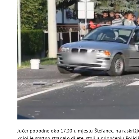
Vegas Casino No Deposit Bonus
Nekoliko je promjena uvedeno u zakone o SOSINU, a najnovije 
stanovnicima Australije.
Muchbetter Casino Recenzija I Iskustva 2025
Kad god razmišljate o internetskoj kockarnici, važno je upozna
Slot Five Star Bonusi I Besplatne Vrtnje
Jučer popodne oko 17.30 u mjestu Štefanec, na raskrižj
kojoj je smrtno stradalo dijete, stoji u priopćenju Poli