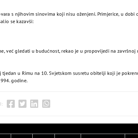
ara s njihovim sinovima koji nisu oženjeni. Primjerice, u dobi 
alio se kazavši:
me, već gledati u budućnost, rekao je u propovijedi na završnoj 
aj tjedan u Rimu na 10. Svjetskom susretu obitelji koji je pokre
1994. godine.
I: