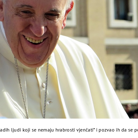
enih Država.
ivnim uredima tvrtke i na svim drugim mjestima na kojima se na
ladih ljudi koji se nemaju hrabrosti vjenčati” i pozvao ih da se 