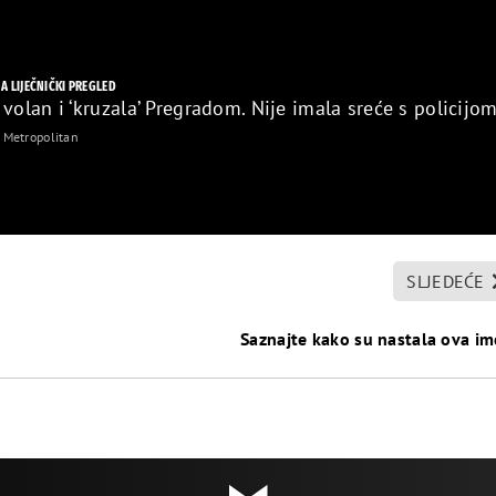
NA LIJEČNIČKI PREGLED
volan i ‘kruzala’ Pregradom. Nije imala sreće s policijo
Metropolitan
SLJEDEĆE
Saznajte kako su nastala ova i