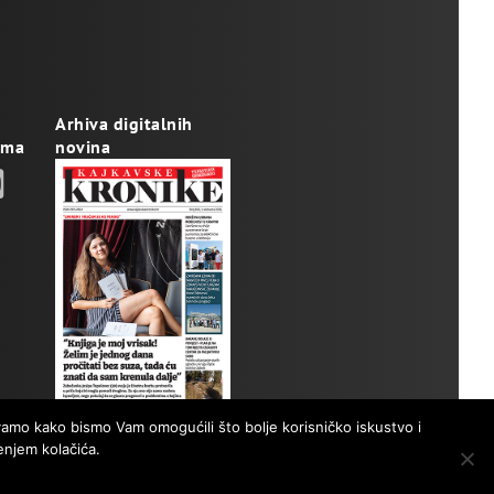
Arhiva digitalnih
ama
novina
avamo kako bismo Vam omogućili što bolje korisničko iskustvo i
enjem kolačića.