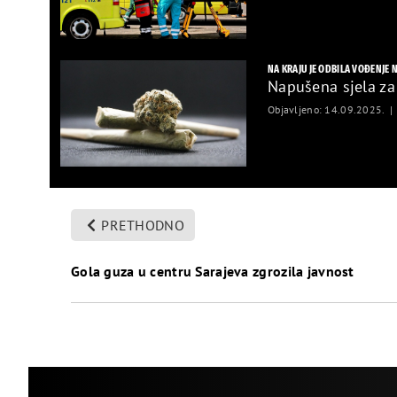
NA KRAJU JE ODBILA VOĐENJE 
Napušena sjela za 
Objavljeno: 14.09.2025.
PRETHODNO
Gola guza u centru Sarajeva zgrozila javnost