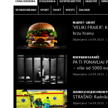
video
CRNA KRONIKA
DOGAĐANJA
GOSPODARSTVO
GRADOVI
HRVA
SPONZORIRANO
SPORT
SVIJET
VIJESTI
ZAGORJE
MLADOST - LUDOST
‘VELIKI FRAJER’: 
Pogledaj
brzu hranu
Objavljeno: 14.09.2025.
video
NEKI NIKAKO DA NAUČE
PA TI PONAVLJAJ 
– više od 5000 eu
Pogledaj
Objavljeno: 14.09.2025.
video
ZADOBIO JE OZLJEDE OPASNE P
STRAŠNO: Radnika 
Objavljeno: 14.09.2025.