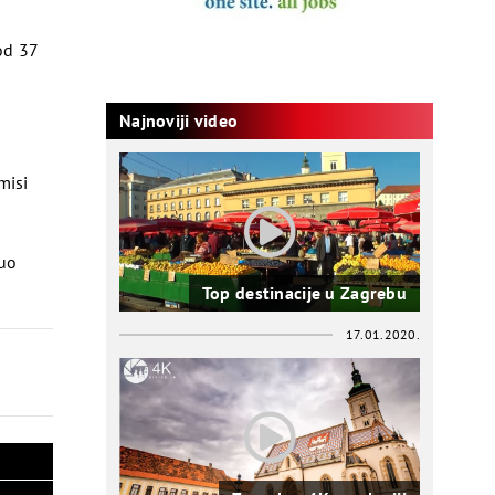
od 37
Najnoviji video
misi
nuo
Top destinacije u Zagrebu
17.01.2020.