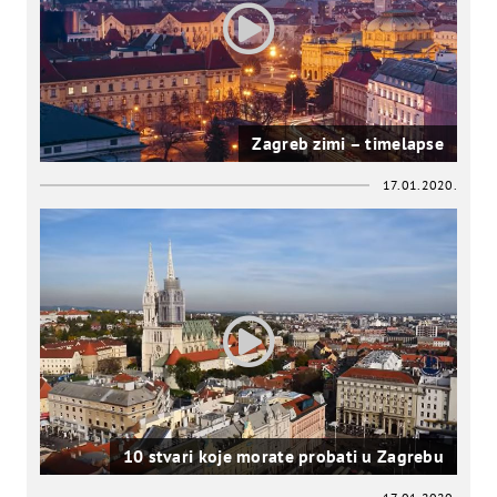
Zagreb zimi – timelapse
17.01.2020.
10 stvari koje morate probati u Zagrebu