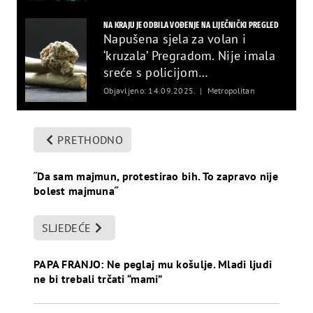
NA KRAJU JE ODBILA VOĐENJE NA LIJEČNIČKI PREGLED
Napušena sjela za volan i
‘kruzala’ Pregradom. Nije imala
sreće s policijom…
Objavljeno: 14.09.2025.
Metropolitan
PRETHODNO
˝Da sam majmun, protestirao bih. To zapravo nije
bolest majmuna˝
SLJEDEĆE
PAPA FRANJO: Ne peglaj mu košulje. Mladi ljudi
ne bi trebali trčati “mami”