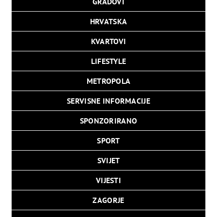
GRADOVI
HRVATSKA
KVARTOVI
LIFESTYLE
METROPOLA
SERVISNE INFORMACIJE
SPONZORIRANO
SPORT
SVIJET
VIJESTI
ZAGORJE