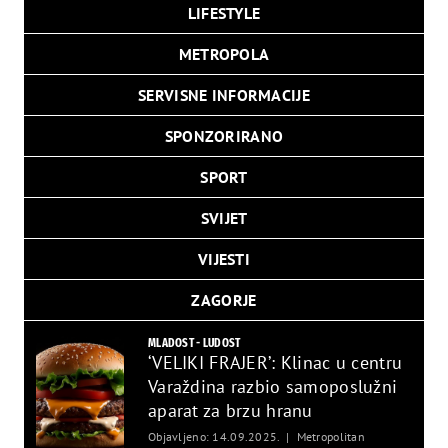
LIFESTYLE
METROPOLA
SERVISNE INFORMACIJE
SPONZORIRANO
SPORT
SVIJET
VIJESTI
ZAGORJE
MLADOST - LUDOST
‘VELIKI FRAJER’: Klinac u centru
Varaždina razbio samoposlužni
aparat za brzu hranu
Objavljeno: 14.09.2025.
Metropolitan