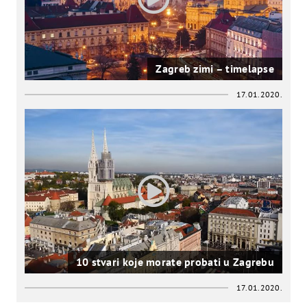
Zagreb zimi – timelapse
17.01.2020.
10 stvari koje morate probati u Zagrebu
17.01.2020.