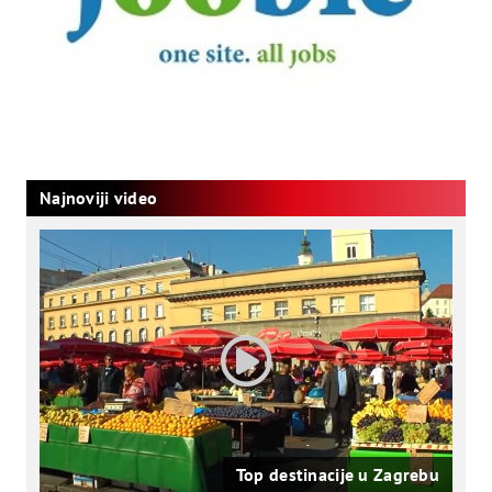
Najnoviji video
Top destinacije u Zagrebu