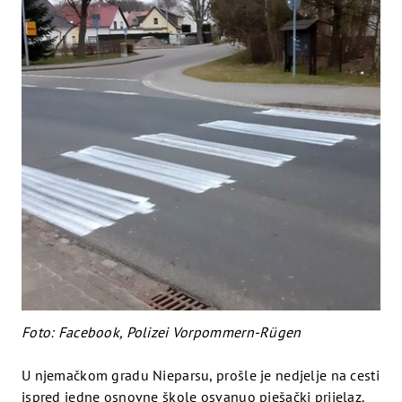
Da biste povukli osvojena sredstva, morate proći
provjeru (ova je stavka opisana u Pravilima o privatnosti).
Na kraju ovog pregleda želimo sažeti glavne točke koje
igrači trebaju znati kako bi donijeli konačnu odluku o
pridruživanju ein inu.
Pošteni poker uživo u hrvatskoj igrati 2024
Discover Casino 50 Free Spins
Ovdje je dostupno 11 različitih vrsta blackjacka.
Eyecon Casino Igre Recenzija
Samo u slučaju da zajmoprimac završi kod zajmodavca s
takvom praksom, ovo je jedan od glavnih slučajeva kada se
predlaže da se drugi predujam dobije od drugog kreditnog
stručnjaka.
Foto: Facebook, Polizei Vorpommern-Rügen
Najbolja Kasina Revolut
U njemačkom gradu Nieparsu, prošle je nedjelje na cesti
ispred jedne osnovne škole osvanuo pješački prijelaz.