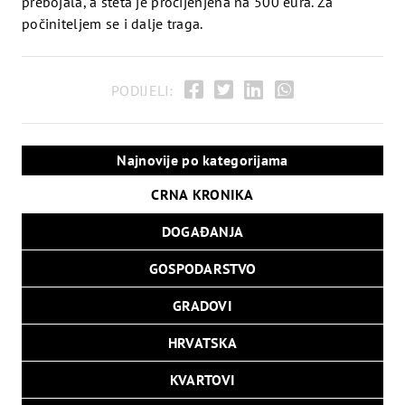
prebojala, a šteta je procijenjena na 500 eura. Za
počiniteljem se i dalje traga.
PODIJELI:
Najnovije po kategorijama
CRNA KRONIKA
DOGAĐANJA
GOSPODARSTVO
GRADOVI
HRVATSKA
KVARTOVI