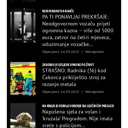
NEKI NIKAKO DA NAUČE
PA TI PONAVLJAJ PREKRŠAJE:
Neodgovornom vozaču prijeti
ogromna kazna – više od 5000
eura, zatvor na četiri mjeseca,
oduzimanje vozačke…
Objavljeno: 14.09.2025.
Metropolitan
ZADOBIO JE OZLJEDE OPASNE PO ŽIVOT
STRAŠNO: Radnika (36) kod
Čakovca prikliještio stroj za
rezanje metala
Objavljeno: 14.09.2025.
Metropolitan
NA KRAJU JE ODBILA VOĐENJE NA LIJEČNIČKI PREGLED
Napušena sjela za volan i
‘kruzala’ Pregradom. Nije imala
sreće s policijom…