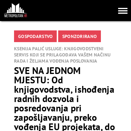
Automati s jackpotom sa značajkama na internetu 2024
Slot Amazon S Battle Bonusi I Besplatne Vrtnje
: Ova igra
je također utor 5 insin 5 od developera softvera Insin
koji će nas odvesti na putovanje kroz smaragdne otoke.
GOSPODARSTVO
SPONZORIRANO
Betwinner Casino Recenzija I Iskustva 2025
- U ovoj fazi
KSENIJA PALIĆ USLUGE: KNJIGOVODSTVENI
postoji i fiksni divlji simbol koji može dodatno povećati
SERVIS KOJI SE PRILAGOĐAVA VAŠEM NAČINU
Vaš dobitak, nakon čega će vas dočekati šarmantna
RADA I ŽELJAMA VOĐENJA POSLOVANJA
animacija kameleona koji sjedi na grani.
SVE NA JEDNOM
Americki Blackjack
: Da, sve su igre optimizirane za
MJESTU: Od
mobilnu upotrebu i rade glatko, bez ikakvih problema.
knjigovodstva, ishođenja
Najbolji slot u hrvatskoj kasino 2024
radnih dozvola i
posredovanja pri
Thunderkick Casino Igre Recenzija
zapošljavanju, preko
Ne morate se registrirati – samo idite na stranicu igre i
pokrenite je.
vođenja EU projekata, do
Kockarnice Las Vegas