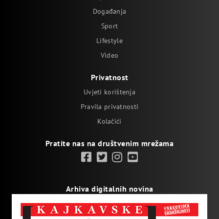
Događanja
Sport
Lifestyle
Video
Privatnost
Uvjeti korištenja
Pravila privatnosti
Kolačići
Pratite nas na društvenim mrežama
Arhiva digitalnih novina