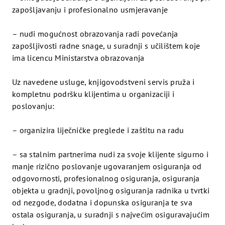
zapošljavanju i profesionalno usmjeravanje
– nudi mogućnost obrazovanja radi povećanja
zapošljivosti radne snage, u suradnji s učilištem koje
ima licencu Ministarstva obrazovanja
Uz navedene usluge, knjigovodstveni servis pruža i
kompletnu podršku klijentima u organizaciji i
poslovanju:
– organizira liječničke preglede i zaštitu na radu
– sa stalnim partnerima nudi za svoje klijente sigurno i
manje rizično poslovanje ugovaranjem osiguranja od
odgovornosti, profesionalnog osiguranja, osiguranja
objekta u gradnji, povoljnog osiguranja radnika u tvrtki
od nezgode, dodatna i dopunska osiguranja te sva
ostala osiguranja, u suradnji s najvećim osiguravajućim