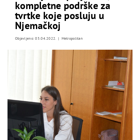
kompletne podrške za
Ostale bonus značajke koje će vam pomoći da prikupite
tvrtke koje posluju u
više kada igrate za pravi novac su bonusi za alineje i
alineje.
Njemačkoj
U ovim modernim utorima s temom Vegasa valjci će se
vrtjeti ispred kasina ili će se tema igre temeljiti na
Objavljeno: 03.04.2022.
Metropolitan
samom Las Vegasu.
Kasino igre online automati za novac za igre na sreću 2024
Casino Krk Radno Vrijeme
To će osigurati najbolje moguće igračko iskustvo.
Elektronski Rulet Kombinacije
Čudan je izbor za ikonu u automatu s temom dinosaura, ali
mislimo da ćete je rado vidjeti.
Onlajn Kockanje