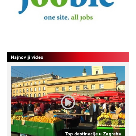
Najnoviji video
Top destinacije u Zagrebu