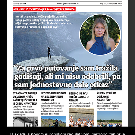
U skladu s novom europskom regulativom, metropolitan.hr je