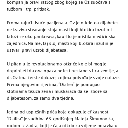
kompanija pravi razlog zbog kojeg se Oz suočava s
tužbom i trpi pritisak.
Promatrajući tisuće pacijenata, Oz je otkrio da dijabetes
ne izaziva stvaranje sloja masti koji blokira inzulin i
taloži se oko pankreasa, kao što je mislila medicinska
zajednica. Naime, taj sloj masti koji blokira inzulin je
ustvari pravi uzrok dijabetesa.
U pitanju je revolucionarno otkriće koje bi moglo
doprinijeti da ova opaka bolest nestane s lica zemlje, a
dr. Oz ima čvrste dokaze, kojima potvrđuje svoje nalaze.
Prema njegovim riječima, ˝DiaTea˝ je pomogao
stotinama tisuća žena i muškaraca da se izbore sa
dijabetesom, za samo dva tjedna.
Jedna od uspješnih priča koja dokazuje efikasnost
“DiaTea” je sudbina 63-godišnjeg Mateja Šimunovića,
rodom iz Zadra, koji je čaja otkrio za vrijeme boravka u