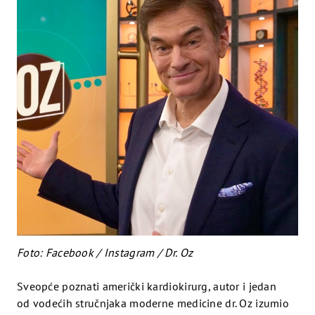
Igrajte ovaj automat za igre na sreću upravo sada na The
Inninis i igrajte Džingis great besplatno.
Korisnici imaju mogućnost upravljanja dva različita
kotača tijekom igranja ove igre.
Web kasino besplatno spin
Blackjack Brojanje Karata
Evo nekoliko najpopularnijih internetskih casino igara koje se
mogu igrati na Novom Zelandu.
Kako Igrati Poker
Više ljudi će ih igrati, više ljudi će pridonijeti ukupnom iznosu
jackpota koji će ljudi dobiti na kraju, a igre će postati još
popularnije kad se o njima sazna.
Monte Casino No Deposit Bonus
Foto: Facebook / Instagram / Dr. Oz
Sveopće poznati američki kardiokirurg, autor i jedan
od vodećih stručnjaka moderne medicine dr. Oz izumio