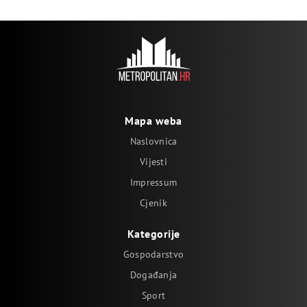
Mapa weba
Naslovnica
Vijesti
Impressum
Cjenik
Kategorije
Gospodarstvo
Događanja
Sport