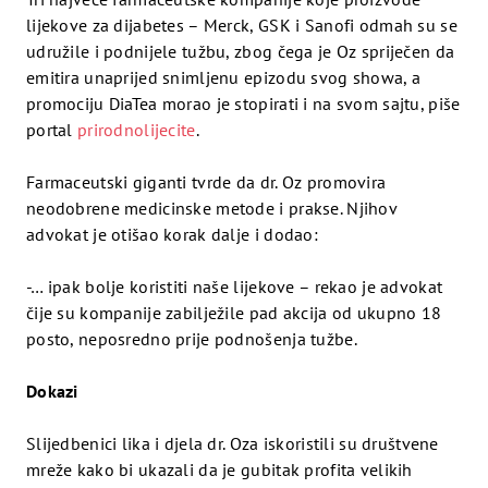
lijekove za dijabetes – Merck, GSK i Sanofi odmah su se
udružile i podnijele tužbu, zbog čega je Oz spriječen da
emitira unaprijed snimljenu epizodu svog showa, a
promociju DiaTea morao je stopirati i na svom sajtu, piše
portal
prirodnolijecite
.
Farmaceutski giganti tvrde da dr. Oz promovira
neodobrene medicinske metode i prakse. Njihov
advokat je otišao korak dalje i dodao:
-… ipak bolje koristiti naše lijekove – rekao je advokat
čije su kompanije zabilježile pad akcija od ukupno 18
posto, neposredno prije podnošenja tužbe.
Dokazi
Slijedbenici lika i djela dr. Oza iskoristili su društvene
mreže kako bi ukazali da je gubitak profita velikih