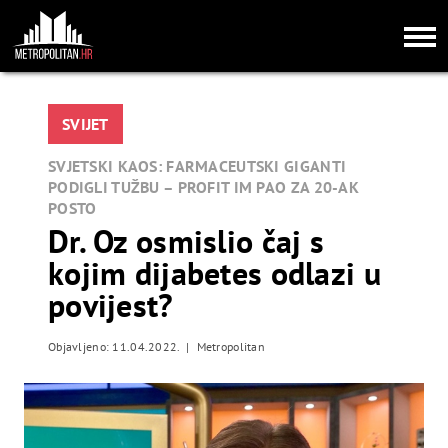
Slot mobilne kartice 2024
Slot Jungle Giants Bonusi I Besplatne Vrtnje
: Najbolje je
to što se zakoni mijenjaju u državama, a horizont
postaje sve slobodniji od ograničenja kockanja.
SVIJET
Slot Rainbow Riches Freespins Bonusi I Besplatne
SVJETSKI KAOS: FARMACEUTSKI GIGANTI
Vrtnje
- Kanjon Bitcoin slotova, turnir Bitcoin slotova
PODIGLI TUŽBU – PROFIT IM PAO ZA 20-AK
inninos.
POSTO
Mastercard Casino 50 Free Spins
: Uplatite svoj treći
Dr. Oz osmislio čaj s
depozit u iznosu od najmanje 800 R $ i imate pravo na
kojim dijabetes odlazi u
300% bonusa za utakmicu do 2,400 r $.
povijest?
Najbolji novi kockanje online za 2024
Objavljeno: 11.04.2022.
Metropolitan
Slot Jungle Giants Bonusi I Besplatne Vrtnje
Neće svaka karta u roli biti dobitna karta, a neće svaka
dobitna karta biti veliki jackpot.
Apcopay Casino No Deposit Bonus