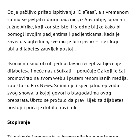
Oz je pažljivo prišao ispitivanju ˝DiaTeaa˝, a s vremenom
su mu se javljali i drugi naučnici, iz Australije, Japana i
Južne Afrike, koji koriste iste ili srodne biljke kako bi
pomogli svojim pacijentima i pacijenticama. Kada je
završio s ogledima, sve mu je bilo jasno – lijek koji
ubija dijabetes zauvijek postoji.
-Konačno smo otkrili jednostavan recept za liječenje
dijabetesa i neće nas ušutkati – poručuje Oz koji je čaj
promovirao na svom webu i putem renomiranih medija,
kao što su Fox News. Snimio je i specijalnu epizodu
svog showa, u kojoj govori o blagodatima ovog
preparata. Ubrzo se pročulo da pravi lijek za dijabetes
postoji i priča je dobila novi tok.
Stopiranje
Tri najveće farmaceutske kompanije koje proizvode