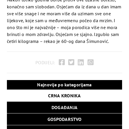
konačno sam slobodan. Osjećam da iz dana u dan imam
sve više snage i ne moram više da uzimam sve one
lijekove, koje sam u međuvremenu počeo da mrzim. I
ono što mi je najvažnije – moja porodica više ne mora
brinuti o mom zdravlju. Osjećam se sjajno. Izgubio sam
četiri kilograma – rekao je 60-og dana Šimunović.
PODIJELI:
Najnovije po kategorijama
CRNA KRONIKA
DOGAĐANJA
GOSPODARSTVO