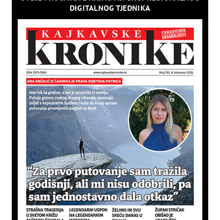
DIGITALNOG TJEDNIKA