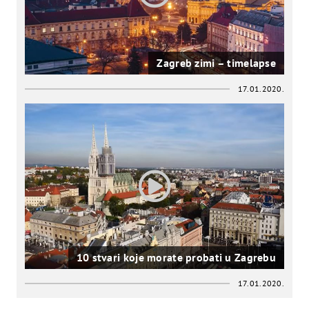
Zagreb zimi – timelapse
17.01.2020.
10 stvari koje morate probati u Zagrebu
17.01.2020.