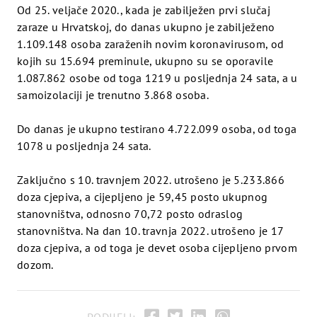
Od 25. veljače 2020., kada je zabilježen prvi slučaj
Big Time Casino Igre Recenzija
zaraze u Hrvatskoj, do danas ukupno je zabilježeno
1.109.148 osoba zaraženih novim koronavirusom, od
kojih su 15.694 preminule, ukupno su se oporavile
1.087.862 osobe od toga 1219 u posljednja 24 sata, a u
samoizolaciji je trenutno 3.868 osoba.
Do danas je ukupno testirano 4.722.099 osoba, od toga
1078 u posljednja 24 sata.
Zaključno s 10. travnjem 2022. utrošeno je 5.233.866
doza cjepiva, a cijepljeno je 59,45 posto ukupnog
stanovništva, odnosno 70,72 posto odraslog
stanovništva. Na dan 10. travnja 2022. utrošeno je 17
doza cjepiva, a od toga je devet osoba cijepljeno prvom
dozom.
PODIJELI: