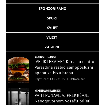
SPONZORIRANO
SPORT
SVIJET
VIJESTI
ZAGORJE
MLADOST - LUDOST
‘VELIKI FRAJER’: Klinac u centru
Varaždina razbio samoposlužni
aparat za brzu hranu
Objavljeno: 14.09.2025.
Metropolitan
NEKI NIKAKO DA NAUČE
PA TI PONAVLJAJ PREKRŠAJE:
Neodgovornom vozaču prijeti