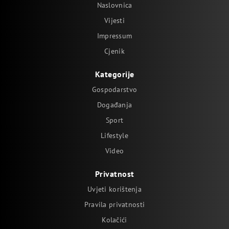
Naslovnica
Vijesti
Impressum
Cjenik
Kategorije
Gospodarstvo
Događanja
Sport
Lifestyle
Video
Privatnost
Uvjeti korištenja
Pravila privatnosti
Kolačići