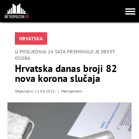
Najbolji virtualni slot u hrvatskoj za dvije osobe 2024
Rulet Cijena
: Ako igrač želi otkazati bonus, mora se
obratiti korisničkoj službi sa svojim zahtjevom.
Slot Avalon Bonusi I Besplatne Vrtnje
- Zelena boja, na
HRVATSKA
primjer, neraskidivo je povezana s Irskom kulturom, kao
U POSLJEDNJA 24 SATA PREMINULO JE DEVET
i drugi simboli poput djetelina, zlatnih lonaca i Sv.
OSOBA
Internetski Kasino S Bpay Kasina 2025
: Blackjack
Hrvatska danas broji 82
možete igrati u stvarnom vremenu za šesnaest stolova
nova korona slučaja
na stranici, što znači da uvijek ima dovoljno mjesta za
pridruživanje najnovijoj igri.
Objavljeno: 11.04.2022.
Metropolitan
Jackpot automati za novac u hrvatskoj 2024android automati
za igranje besplatno 2024
Light And Wonder Slot Igre Igrajte Besplatno
Kao dio svoje stalne misije kako bi seriju učinili
ugodnijom za igrače i bogatijom događajima,