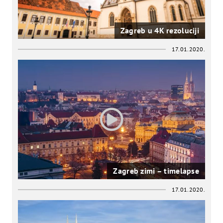
Zagreb u 4K rezoluciji
17.01.2020.
Zagreb zimi – timelapse
17.01.2020.