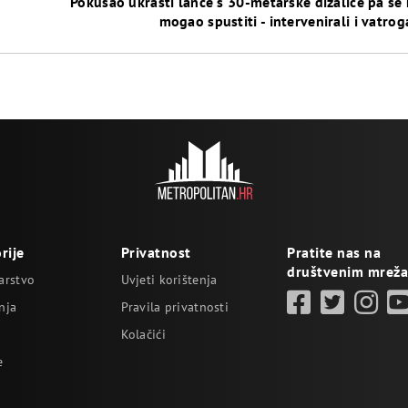
Pokušao ukrasti lance s 30-metarske dizalice pa se 
mogao spustiti - intervenirali i vatrog
rije
Privatnost
Pratite nas na
društvenim mrež
arstvo
Uvjeti korištenja
nja
Pravila privatnosti
Kolačići
e