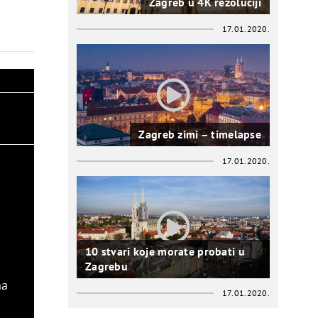
Zagreb u 4K rezoluciji
17.01.2020.
Zagreb zimi – timelapse
17.01.2020.
10 stvari koje morate probati u
Zagrebu
na
17.01.2020.