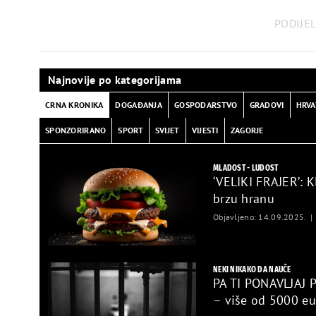
video
PODIJEL
Najnovije po kategorijama
Pogledaj
CRNA KRONIKA
DOGAĐANJA
GOSPODARSTVO
GRADOVI
HRVA
video
SPONZORIRANO
SPORT
SVIJET
VIJESTI
ZAGORJE
MLADOST - LUDOST
‘VELIKI FRAJER’: 
brzu hranu
Pogledaj
Objavljeno: 14.09.2025.
video
NEKI NIKAKO DA NAUČE
PA TI PONAVLJAJ 
– više od 5000 eu