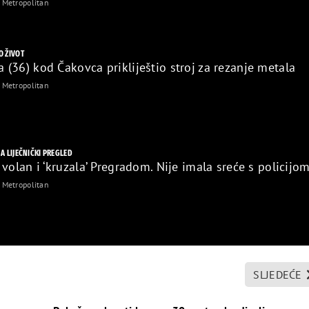
Metropolitan
O ŽIVOT
(36) kod Čakovca prikliještio stroj za rezanje metala
Metropolitan
NA LIJEČNIČKI PREGLED
volan i ‘kruzala’ Pregradom. Nije imala sreće s policijo
Metropolitan
SLJEDEĆE