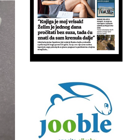
leta.