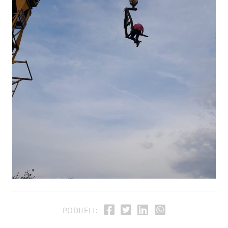
PODIJELI: