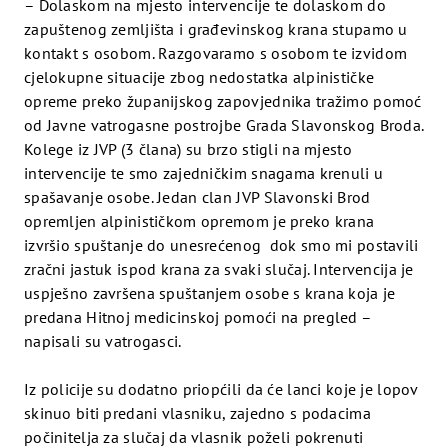
– Dolaskom na mjesto intervencije te dolaskom do
zapuštenog zemljišta i građevinskog krana stupamo u
kontakt s osobom. Razgovaramo s osobom te izvidom
cjelokupne situacije zbog nedostatka alpinističke
opreme preko županijskog zapovjednika tražimo pomoć
od Javne vatrogasne postrojbe Grada Slavonskog Broda.
Kolege iz JVP (3 člana) su brzo stigli na mjesto
intervencije te smo zajedničkim snagama krenuli u
spašavanje osobe. Jedan clan JVP Slavonski Brod
opremljen alpinističkom opremom je preko krana
izvršio spuštanje do unesrećenog dok smo mi postavili
zračni jastuk ispod krana za svaki slučaj. Intervencija je
uspješno završena spuštanjem osobe s krana koja je
predana Hitnoj medicinskoj pomoći na pregled –
napisali su vatrogasci.
Iz policije su dodatno priopćili da će lanci koje je lopov
skinuo biti predani vlasniku, zajedno s podacima
počinitelja za slučaj da vlasnik poželi pokrenuti