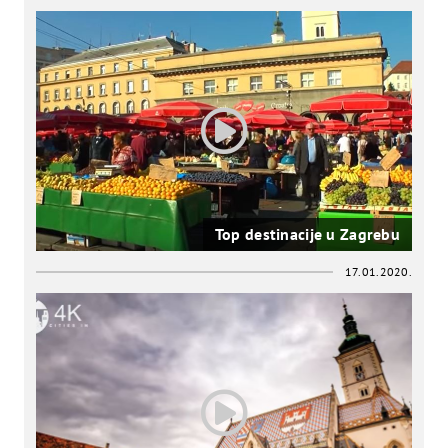
Top destinacije u Zagrebu
17.01.2020.