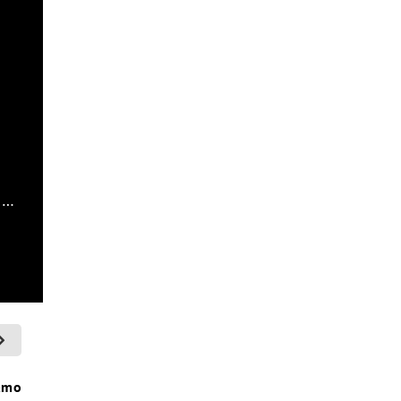
m…
namo