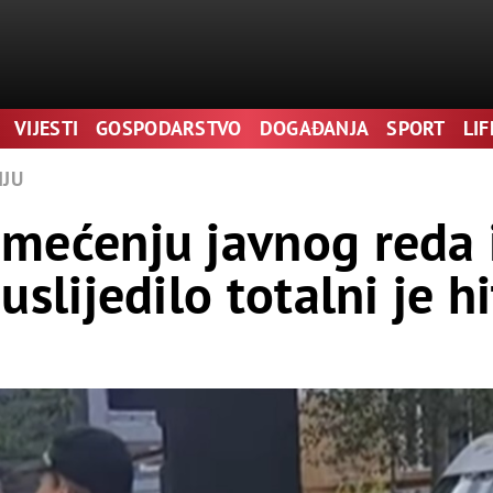
 žele igrati online poker za pravi novac na svojim tabletima, po
VIJESTI
GOSPODARSTVO
DOGAĐANJA
SPORT
LI
ali ne najmanje važno, sve što tražim od vaših besplatnih okreta
se bez depozita jer pružaju mogućnost bez rizika s dobrim izgle
IJU
emećenju javnog reda 
uslijedilo totalni je hi
 okretanja velikih kotača uvijek će biti jedna od glavnih atrakci
d trgovaca uživo.