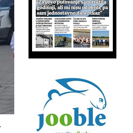
 visokim ulozima Ninsus (povratak igraču).
,