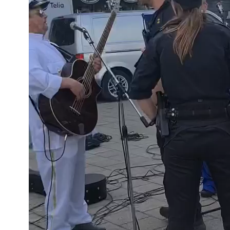
video
Pogledaj
video
Pogledaj
video