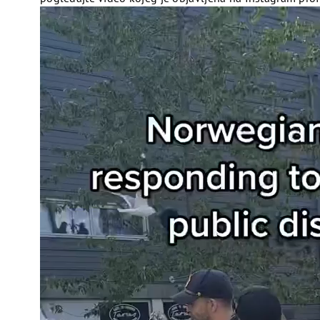
Pogledaj
video
Pogledaj