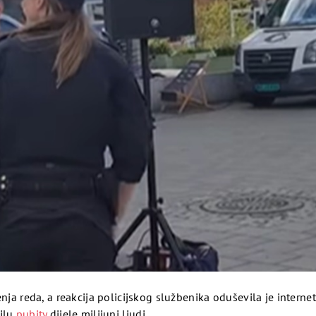
dodatna dokumentacija kako bi potvrdili tko ste.
nsus, Ninsus, Ninsus i Ninsus, koji vam jamče izvrsne slotove s
nja reda, a reakcija policijskog službenika oduševila je internet
filu
pubity
dijele milijuni ljudi…