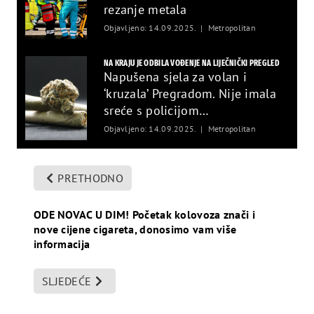
rezanje metala
Objavljeno: 14.09.2025.
Metropolitan
NA KRAJU JE ODBILA VOĐENJE NA LIJEČNIČKI PREGLED
Napušena sjela za volan i
‘kruzala’ Pregradom. Nije imala
sreće s policijom…
Objavljeno: 14.09.2025.
Metropolitan
PRETHODNO
ODE NOVAC U DIM! Početak kolovoza znači i
nove cijene cigareta, donosimo vam više
informacija
SLJEDEĆE