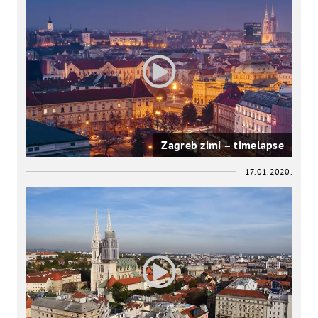
Zagreb zimi – timelapse
17.01.2020.