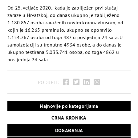
Od 25. veljače 2020., kada je zabilježen prvi slučaj
zaraze u Hrvatskoj, do danas ukupno je zabilježeno
1.180.857 osoba zaraženih novim koronavirusom, od
kojih je 16.265 preminulo, ukupno se oporavilo
1.154.267 osoba od toga 487 u posljednja 24 sata. U
samoizolaciji su trenutno 4934 osobe, a do danas je
ukupno testirana 5.033.741 osoba, od toga 4862 u
posljednja 24 sata.
PODIJELI:
Najnovije po kategorijama
CRNA KRONIKA
DOGAĐANJA