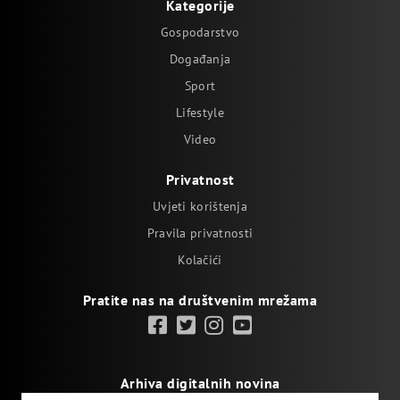
Kategorije
Gospodarstvo
Događanja
Sport
Lifestyle
Video
Privatnost
Uvjeti korištenja
Pravila privatnosti
Kolačići
Pratite nas na društvenim mrežama
Arhiva digitalnih novina