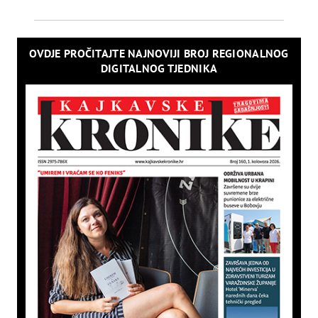
OVDJE PROČITAJTE NAJNOVIJI BROJ REGIONALNOG
DIGITALNOG TJEDNIKA