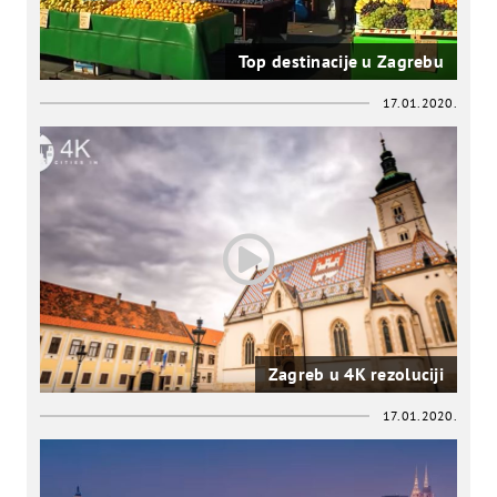
Top destinacije u Zagrebu
17.01.2020.
Zagreb u 4K rezoluciji
17.01.2020.