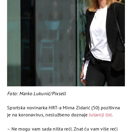
To vam može pomoći da odlučite sviđa li vam se ta
određena stranica ili ne.
Najbolji slot uživo u hrvatskoj besplatno 2024
Slot Esmeralda Bonusi I Besplatne Vrtnje
Ne pojavljuje se u bonus krugu.
Rulet Elektronski
Pogledajte svoje kartice i, ako ste se upravo kladili na par plus,
stavite ih pod svoju okladu i pričekajte trgovca.
Lutrija Bingo
Foto: Marko Lukunić/Pixsell
Sportska novinarka HRT-a Mirna Zidarić (50) pozitivna
je na koronavirus, neslužbeno doznaje
Jutarnji list.
– Ne mogu vam sada ništa reći. Znat ću vam više reći