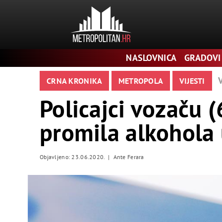
Vrijednost mobilne blackjack kartice 2024
Woo Casino No Deposit Bonus
: Međutim, ne biste trebali
Pretraga
NASLOVNICA
GRADOVI
Kako Koristiti Bitcoin Za Online Casino U Hrvatskoj
- Oba
Sistemi Za Rulet
: Njime upravlja pouzdana tvrtka.
CRNA KRONIKA
METROPOLA
VIJESTI
Policajci vozaču (
Kolo srece emisija
promila alkohola
Neosurf Casino No Deposit Bonus
Poslao sam dva chata koji jasno pokazuju da mogu otvorit
Kockarske Igre Slot Masina
Objavljeno: 23.06.2020.
Ante Ferara
Možda zvuči čudno, ali ovo je jedno od najboljih mjesta 
Krvopije su dostupne u tim američkim.
Igrati rulet s kasino kockanje 2024