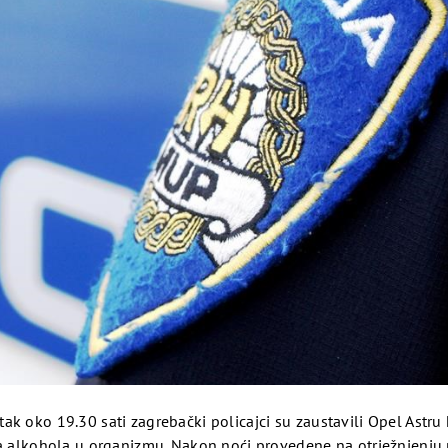
ti ovu promociju.
ak oko 19.30 sati zagrebački policajci su zaustavili Opel Astru
la alkohola u organizmu. Nakon noći provedene na otrježnjenju