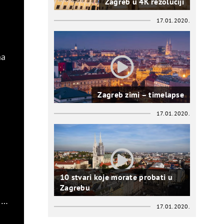
Zagreb u 4K rezoluciji
17.01.2020.
na
Zagreb zimi – timelapse
17.01.2020.
10 stvari koje morate probati u
Zagrebu
m…
17.01.2020.