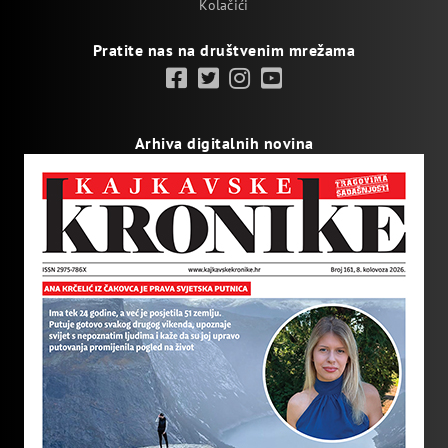
Kolačići
Pratite nas na društvenim mrežama
Arhiva digitalnih novina