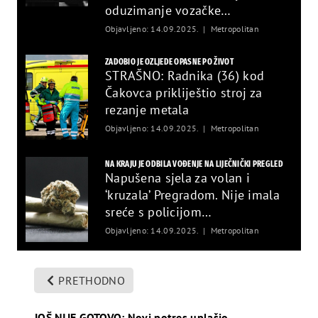
oduzimanje vozačke…
Objavljeno: 14.09.2025.
Metropolitan
ZADOBIO JE OZLJEDE OPASNE PO ŽIVOT
STRAŠNO: Radnika (36) kod
Čakovca prikliještio stroj za
rezanje metala
Objavljeno: 14.09.2025.
Metropolitan
NA KRAJU JE ODBILA VOĐENJE NA LIJEČNIČKI PREGLED
Napušena sjela za volan i
‘kruzala’ Pregradom. Nije imala
sreće s policijom…
Objavljeno: 14.09.2025.
Metropolitan
PRETHODNO
JOŠ NIJE GOTOVO: Novi potres uplašio