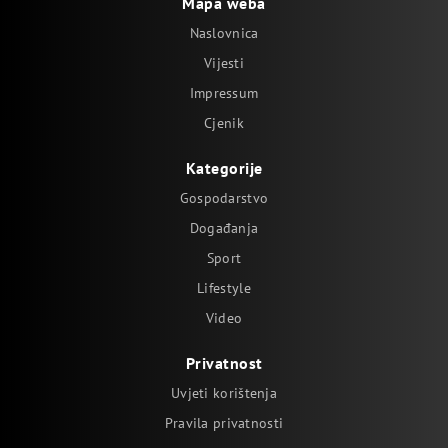
Mapa weba
Naslovnica
Vijesti
Impressum
Cjenik
Kategorije
Gospodarstvo
Događanja
Sport
Lifestyle
Video
Privatnost
Uvjeti korištenja
Pravila privatnosti