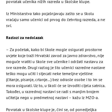
povratak učenika nižih razreda u školske klupe.
Iz Ministarstva tako pojašnjavaju zašto se u školu
vraćaju samo učenici od prvog do četvrtog razreda, a ne
svi.
Razlozi za nedolazak
– Za početak, kako bi škole mogle osigurati prostorne
uvjete koje traži Hrvatski zavod za javno zdravstvo, nije
moguće vratiti u škole sve učenike i održati nastavu za
sve razrede. Drugi razlog je što učenici razredne nastave
teško mogu učiti i stjecati neke temeljne vještine
(čitanje, pisanje, crtanje…) bez odrasle osobe i to im se
mora osigurati. Uz to, u školi će se izvoditi cijela satnica.
Također, u razrednoj nastavi se radi s manjim brojem
učitelja nego u predmetnoj nastavi – kažu iz MZO-a.
Povratak u školske klupe je, čini se, od ponedjeljka