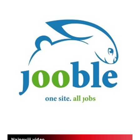
Najnoviji video