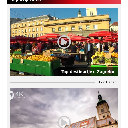
Top destinacije u Zagrebu
17.01.2020.