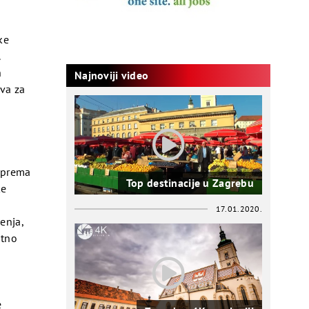
ke
.
h
Najnoviji video
ava za
riprema
Top destinacije u Zagrebu
ke
17.01.2020.
enja,
atno
e