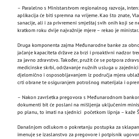
– Paralelno s Ministarstvom regionalnog razvoja, inten
aplikacija će biti spremna na vrijeme. Kao što znate, V
sanacije, ali i za privremeni smještaj svih onih koji se
kratkom roku dvije najvažnije mjere – rekao je ministar.
Druga komponenta zajma Međunarodne banke za obnovu i
jačanje kapaciteta države za brzi i proaktivni nadzor t
za javno zdravstvo. Također, pružit će se potpora zdra
medicinske skrbi, održavanje nužnih usluga u zajednici i
djelomično i osposobljavanjem iz područja mjera ublaža
crti obrane te osiguranjem potrošnog materijala i oprem
– Nakon završetka pregovora s Međunarodnom bankom za 
dokumenti bit će poslani na mišljenja uključenim mini
po planu, to imati na sjednici početkom lipnja – kaže 
Današnjom odlukom o pokretanju postupka za sklapan
imenuje se izaslanstvo za pregovore i potpisnik ugovora