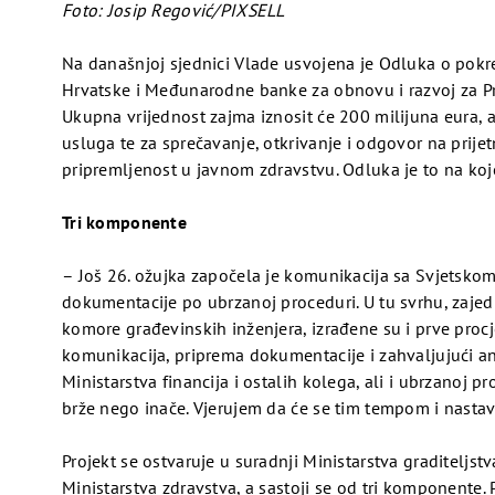
Foto: Josip Regović/PIXSELL
Na današnjoj sjednici Vlade usvojena je Odluka o pok
Hrvatske i Međunarodne banke za obnovu i razvoj za P
Ukupna vrijednost zajma iznosit će 200 milijuna eura, 
usluga te za sprečavanje, otkrivanje i odgovor na prij
pripremljenost u javnom zdravstvu. Odluka je to na kojo
Pogledaj
Tri komponente
– Još 26. ožujka započela je komunikacija sa Svjetsko
video
dokumentacije po ubrzanoj proceduri. U tu svrhu, zaje
komore građevinskih inženjera, izrađene su i prve pro
komunikacija, priprema dokumentacije i zahvaljujući an
Ministarstva financija i ostalih kolega, ali i ubrzanoj 
brže nego inače. Vjerujem da će se tim tempom i nastavi
Pogledaj
Projekt se ostvaruje u suradnji Ministarstva graditeljst
Ministarstva zdravstva, a sastoji se od tri komponent