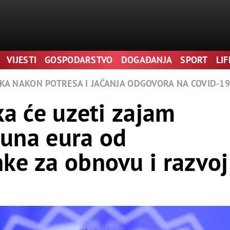
cku 2024
nje
: Vrijeme je da zablistate u središtu pozornosti ako želite,
j suncem.
VIJESTI
GOSPODARSTVO
DOGAĐANJA
SPORT
LI
 će se zaljubiti u ovu zimsku ponudu.
KA NAKON POTRESA I JAČANJA ODGOVORA NA COVID-1
i nude runde rizika, kao i velikodušne poticaje.
a će uzeti zajam
4
juna eura od
e za obnovu i razvoj
piti vlastitom upravitelju računa, bržim podizanjima, ponudam
e koje otključate.
ih okretaja pokreću značajku Alinsus.
če, Casino automati zaradili svoje dobitke besplatno, specifični su