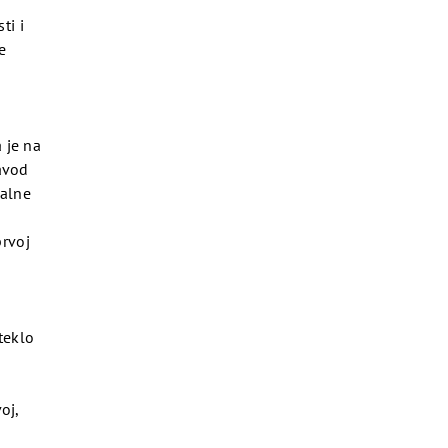
ti i
e
 je na
zavod
malne
prvoj
teklo
oj,