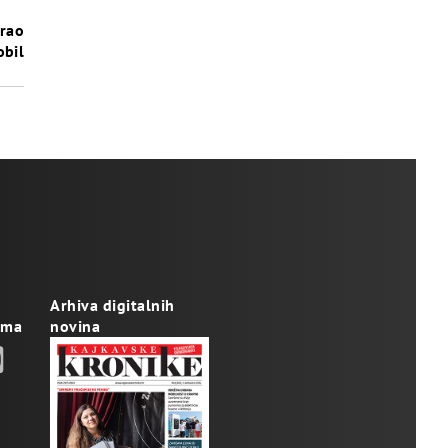
irao
bil
Arhiva digitalnih
ama
novina